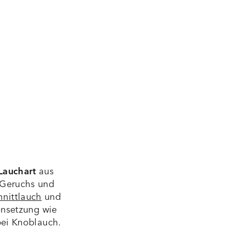
Lauchart
aus
n Geruchs und
hnittlauch
und
ensetzung wie
bei Knoblauch.