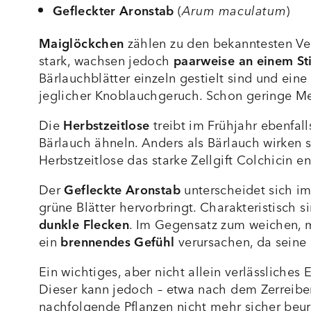
Gefleckter Aronstab
(
Arum maculatum
)
Maiglöckchen
zählen zu den bekanntesten Ver
stark, wachsen jedoch
paarweise an einem Sti
Bärlauchblätter einzeln gestielt sind und ei
jeglicher Knoblauchgeruch. Schon geringe Me
Die
Herbstzeitlose
treibt im Frühjahr ebenfall
Bärlauch ähneln. Anders als Bärlauch wirken 
Herbstzeitlose das starke Zellgift Colchicin 
Der
Gefleckte Aronstab
unterscheidet sich im
grüne Blätter hervorbringt. Charakteristisch 
dunkle Flecken
. Im Gegensatz zum weichen, 
ein
brennendes Gefühl
verursachen, da seine I
Ein wichtiges, aber nicht allein verlässliche
Dieser kann jedoch – etwa nach dem Zerreiben
nachfolgende Pflanzen nicht mehr sicher beurt