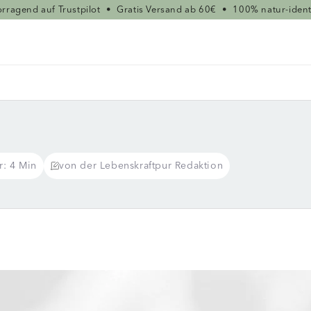
rragend auf Trustpilot
•
Gratis Versand ab 60€
•
100% natur-ident
r: 4 Min
von der Lebenskraftpur Redaktion