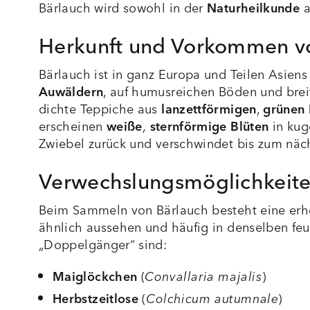
Bärlauch wird sowohl in der
Naturheilkunde
a
Herkunft und Vorkommen v
Bärlauch ist in ganz Europa und Teilen Asien
Auwäldern
, auf humusreichen Böden und breit
dichte Teppiche aus
lanzettförmigen
,
grünen 
erscheinen
weiße
,
sternförmige Blüten
in kug
Zwiebel zurück und verschwindet bis zum näch
Verwechslungsmöglichkeite
Beim Sammeln von Bärlauch besteht eine erheb
ähnlich aussehen und häufig in denselben fe
„Doppelgänger“ sind:
Maiglöckchen
(
Convallaria majalis
)
Herbstzeitlose
(
Colchicum autumnale
)