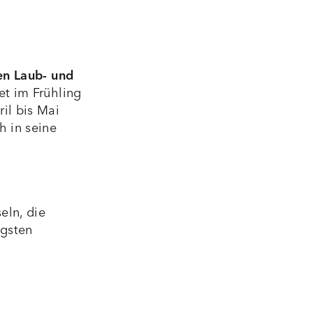
en Laub- und
et im Frühling
il bis Mai
h in seine
eln, die
igsten