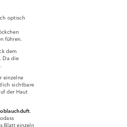
ch optisch
löckchen
n führen.
lick dem
. Da die
.
r einzelne
lich sichtbare
uf der Haut
noblauchduft
.
sodass
 Blatt einzeln