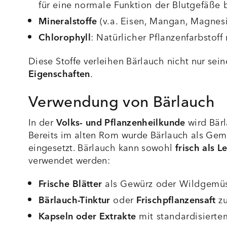
für eine normale Funktion der Blutgefäße b
Mineralstoffe
(v.a. Eisen,
Mangan
,
Magnes
Chlorophyll
: Natürlicher Pflanzenfarbstoff
Diese Stoffe verleihen Bärlauch nicht nur se
Eigenschaften
.
Verwendung von Bärlauch
In der
Volks- und Pflanzenheilkunde
wird Bärl
Bereits im alten Rom wurde Bärlauch als Ge
eingesetzt. Bärlauch kann sowohl
frisch als L
verwendet werden:
Frische Blätter
als Gewürz oder Wildgemüse 
Bärlauch-Tinktur
oder
Frischpflanzensaft
zu
Kapseln oder Extrakte
mit standardisierte