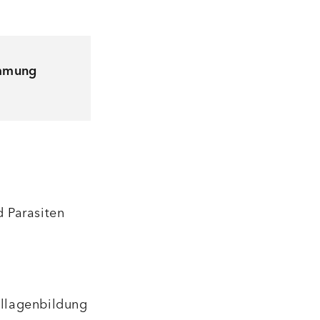
immung
d Parasiten
ollagenbildung