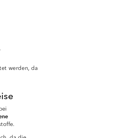
.
tet werden, da
ise
bei
ene
toffe.
ch, da die