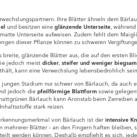
wechslungspartnern. Ihre Blätter ähneln dem Bärlau
el
und besitzen eine
glänzende Unterseite
, während
ne matte Unterseite aufweisen. Zudem fehlt dem Maig
ngen dieser Pflanze können zu schweren Vergiftunge
s breite, glänzende Blätter aus, die auf den ersten B
sie jedoch meist
dicker
,
steifer und weniger biegsam
enthält, kann eine Verwechslung lebensbedrohlich sein
 jungen Stadium nur schwer von Bärlauch, da auch e
sind jedoch die
pfeilförmige Blattform
sowie gelegent
mattgrünen Bärlauch kann Aronstab beim Zerreiben a
nhaltsstoffe stark reizen.
s Erkennungsmerkmal von Bärlauch ist der
intensive K
 mehrerer Blätter – an den Fingern haften bleiben, 
eilt werden können. Deshalb empfiehlt es sich, jedes