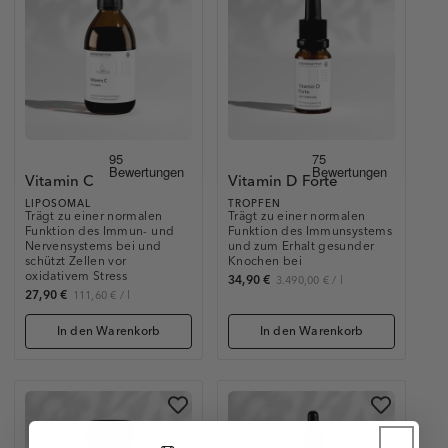
Vitamin C
Vitamin D Forte
LIPOSOMAL
TROPFEN
Trägt zu einer normalen
Trägt zu einer normalen
Funktion des Immun- und
Funktion des Immunsystems
Nervensystems bei und
und zum Erhalt gesunder
schützt Zellen vor
Knochen bei
oxidativem Stress
34,90 €
3.490,00 €
/
l
27,90 €
111,60 €
/
l
In den Warenkorb
In den Warenkorb