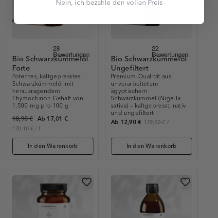
Nein, ich bezahle den vollen Preis
Bio Schwarzkümmelöl
Bio Schwarzkümmelöl
Forte
Ungefiltert
Potentes, kaltgepresstes
Premium-Qualität aus
Schwarzkümmelöl mit
unverarbeitetem
herausragendem
ägyptischem
Thymochinon-Gehalt von
Schwarzkümmel (Nigella
1.500 mg pro 100 g
sativa) – kaltgepresst, nativ
und ungefiltert
18,90 €
Ab 17,01 €
Ab 12,90 €
129,00 €
/
l
170,10 €
/
l
In den Warenkorb
In den Warenkorb