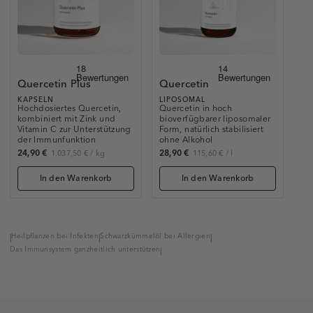
Quercetin Plus
Quercetin
KAPSELN
LIPOSOMAL
Hochdosiertes Quercetin,
Quercetin in hoch
kombiniert mit Zink und
bioverfügbarer liposomaler
Vitamin C zur Unterstützung
Form, natürlich stabilisiert
der Immunfunktion
ohne Alkohol
24,90 €
28,90 €
1.037,50 €
/
kg
115,60 €
/
l
In den Warenkorb
In den Warenkorb
Heilpflanzen bei Infekten
Schwarzkümmelöl bei Allergien
|
|
|
Das Immunsystem ganzheitlich unterstützen
|