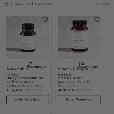
Filtern und sortieren
12 Produkte
Astaxanthin
Vitamin C Depot
KAPSELN
KAPSELN
Flüssiges Astaxanthin aus
Vitamin C in der
der Blutregenalge
patentierten Nutra-C®-
Haematococcus pluvialis
Verbindung
Ab 26,90 €
Ab 32,90 €
1.034,62 €
/
kg
620,75 €
/
kg
In den Warenkorb
In den Warenkorb