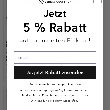
Jetzt
5 % Rabatt
Zink Komplex
Vitamin D
auf Ihren ersten Einkauf!
KAPSELN
TROPFEN
Mit drei schnell
Trägt zu einer normalen
aufnahmefähigen Zink-
Funktion des Immunsystems
Verbindungen für eine
und zum Erhalt gesunder
normale Funktion des
Knochen bei
Immunsystems
19,90 €
398,00 €
/
l
34,90 €
2.052,94 €
/
kg
Ja, jetzt Rabatt zusenden
In den Warenkorb
In den Warenkorb
"Bitte senden Sie mir entsprechend Ihrer
Datenschutzerklärung regelmäßig Informationen per E-
MHD-Rabatt
Mail zu. Meine Einwilligung kann ich jederzeit mit
Wirkung für die Zukunft widerrufen."