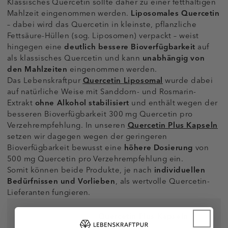
Klassisches Quercetin sollte daher zu einer fetthaltigen
Mahlzeit eingenommen werden.
Liposomales Quercetin
– dabei wird das Quercetin in kleinste, pflanzliche
Fettsäure-Hüllen (sog. Liposomen) verpackt – weist
hingegen eine
deutlich
bessere Bioverfügbarkeit
auf
als klassisches Quercetin und kann
unabhängig von
den Mahlzeiten
eingenommen werden.
Das Lebenskraftpur
Quercetin Liposomal
wurde dabei
auf natürliche Weise mit Sanddorn- und Rosmarin-
Extrakt
ohne Alkohol stabilisiert
und enthält wegen der
besseren Bioverfügbarkeit 300 mg Quercetin pro
Verzehrempfehlung. In unseren
Quercetin Plus Kapseln
setzen wir dagegen wegen der geringeren
Bioverfügbarkeit bewusst eine
höhere Dosierung
von
500 mg Quercetin pro Verzehrempfehlung ein.
Somit können beide Produkte, je nach
individuellen
Bedürfnissen und Vorlieben
, als wertvolle Quercetin-
Lieferanten fungieren.
Quercetin Plus Kapseln