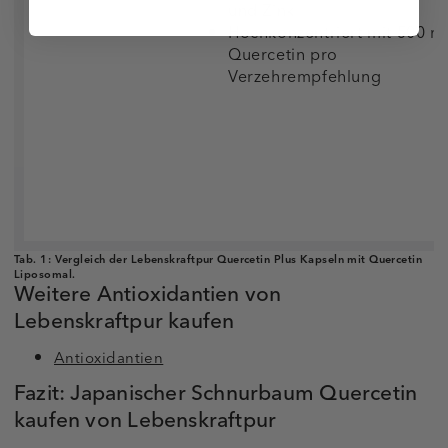
und Zink
Hochkonzentriert mit 500 m
Quercetin pro
Verzehrempfehlung
Tab. 1:
Vergleich der Lebenskraftpur Quercetin Plus Kapseln mit Quercetin
Liposomal.
Weitere Antioxidantien von
Lebenskraftpur kaufen
Antioxidantien
Fazit: Japanischer Schnurbaum Quercetin
kaufen von Lebenskraftpur