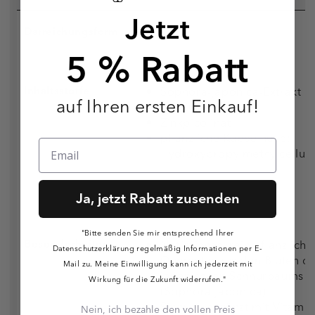
Jetzt
Darreichungsform
Kapseln
5 % Rabatt
Inhaltsstoffe
Sophora-japonica-Extrakt
auf Ihren ersten Einkauf!
Calciumascorbat
Zinkpicolinat
pflanzliche Kapselhülle:
Hydroxypropylmethylcellul
Ja, jetzt Rabatt zusenden
"Bitte senden Sie mir entsprechend Ihrer
Besonderheiten
Natürliches, rein pflanzliche
Datenschutzerklärung regelmäßig Informationen per E-
Quercetin aus den Blüten d
Mail zu. Meine Einwilligung kann ich jederzeit mit
japanischen Schnurbaums
Wirkung für die Zukunft widerrufen."
(Sophora japonica)
Sinnvoll ergänzt mit Vitami
Nein, ich bezahle den vollen Preis