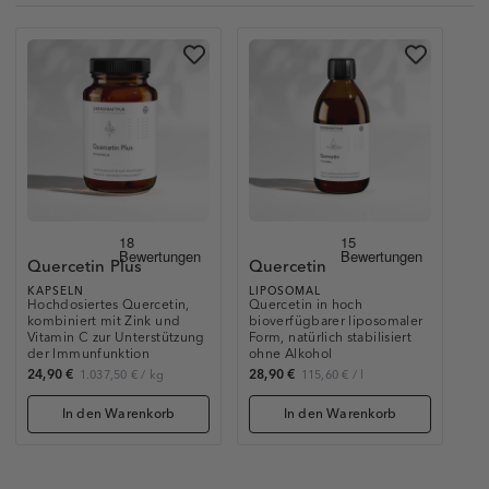
Quercetin Plus
Quercetin
KAPSELN
LIPOSOMAL
Hochdosiertes Quercetin,
Quercetin in hoch
kombiniert mit Zink und
bioverfügbarer liposomaler
Vitamin C zur Unterstützung
Form, natürlich stabilisiert
der Immunfunktion
ohne Alkohol
24,90 €
28,90 €
1.037,50 €
/
kg
115,60 €
/
l
In den Warenkorb
In den Warenkorb