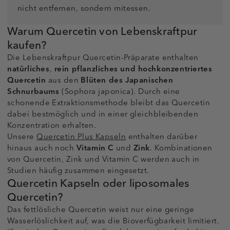
nicht entfernen, sondern mitessen.
Warum Quercetin von Lebenskraftpur
kaufen?
Die Lebenskraftpur Quercetin-Präparate enthalten
natürliches
,
rein pflanzliches und
hochkonzentriertes
Quercetin
aus den
Blüten des Japanischen
Schnurbaums
(Sophora japonica). Durch eine
schonende Extraktionsmethode bleibt das Quercetin
dabei bestmöglich und in einer gleichbleibenden
Konzentration erhalten.
Unsere
Quercetin Plus Kapseln
enthalten darüber
hinaus auch noch
Vitamin C
und
Zink
. Kombinationen
von Quercetin, Zink und Vitamin C werden auch in
Studien häufig zusammen eingesetzt.
Quercetin Kapseln oder liposomales
Quercetin?
Das fettlösliche Quercetin weist nur eine geringe
Wasserlöslichkeit auf, was die Bioverfügbarkeit limitiert.