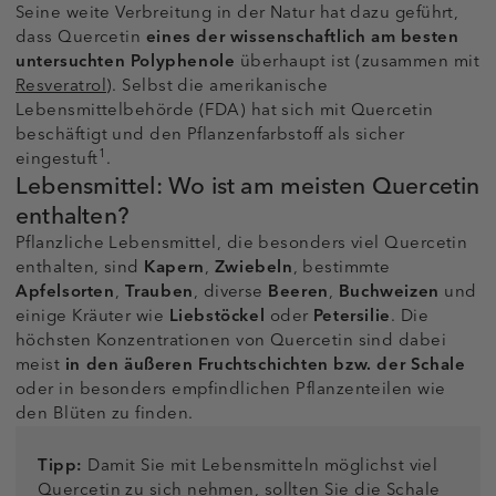
Seine weite Verbreitung in der Natur hat dazu geführt,
dass Quercetin
eines der wissenschaftlich am besten
untersuchten Polyphenole
überhaupt ist (zusammen mit
Resveratrol
). Selbst die amerikanische
Lebensmittelbehörde (FDA) hat sich mit Quercetin
beschäftigt und den Pflanzenfarbstoff als sicher
1
eingestuft
.
Lebensmittel: Wo ist am meisten Quercetin
enthalten?
Pflanzliche Lebensmittel, die besonders viel Quercetin
enthalten, sind
Kapern
,
Zwiebeln
, bestimmte
Apfelsorten
,
Trauben
, diverse
Beeren
,
Buchweizen
und
einige Kräuter wie
Liebstöckel
oder
Petersilie
. Die
höchsten Konzentrationen von Quercetin sind dabei
meist
in den äußeren Fruchtschichten bzw. der Schale
oder in besonders empfindlichen Pflanzenteilen wie
den Blüten zu finden.
Tipp:
Damit Sie mit Lebensmitteln möglichst viel
Quercetin zu sich nehmen, sollten Sie die Schale