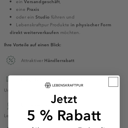
ein
Versandgeschäft
,
eine
Praxis
oder ein
Studio
führen und
Lebenskraftpur Produkte
in physischer Form
direkt weiterverkaufen
möchten.
Ihre Vorteile auf einen Blick:
Attraktiver
Händlerrabatt
Langfristige Zusammenarbeit
mit einem
Unternehmen in einem aufstrebenden Marktsegment
Jetzt
Umfassende Betreuung
durch das
5 % Rabatt
Lebenskraftpur Vertriebsteam