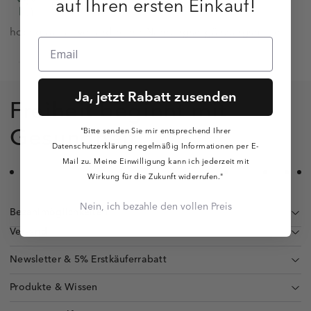
auf Ihren ersten Einkauf!
Erweiterung Ihres Sortiments
um
hochqualitative und reine Nahrungsergänzungsmittel
Zur Registrierung
Ja, jetzt Rabatt zusenden
Freiheit beginnt mit
Gesundheit.
"Bitte senden Sie mir entsprechend Ihrer
Datenschutzerklärung regelmäßig Informationen per E-
Mail zu. Meine Einwilligung kann ich jederzeit mit
Wirkung für die Zukunft widerrufen."
Nein, ich bezahle den vollen Preis
Bezahlmöglichkeiten
Versand
Newsletter & 5% Erstkäuferrabatt
Produkte & Wissen