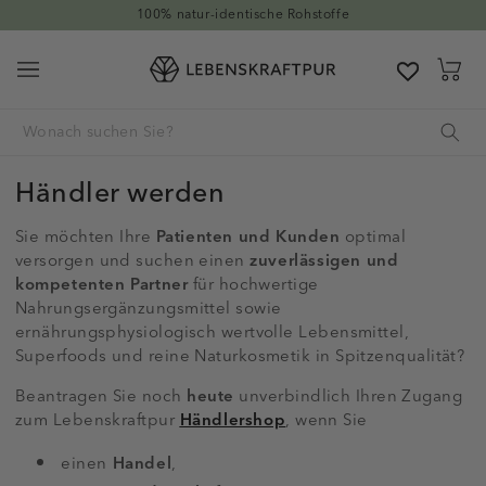
Direkt zum Inhalt
100% natur-identische Rohstoffe
Warenkor
Händler werden
Sie möchten Ihre
Patienten
und Kunden
optimal
versorgen und suchen einen
zuverlässigen und
kompetenten Partner
für hochwertige
Nahrungsergänzungsmittel sowie
ernährungsphysiologisch wertvolle Lebensmittel,
Superfoods und reine Naturkosmetik in Spitzenqualität?
Beantragen Sie noch
heute
unverbindlich Ihren Zugang
zum Lebenskraftpur
Händlershop
, wenn Sie
einen
Handel
,