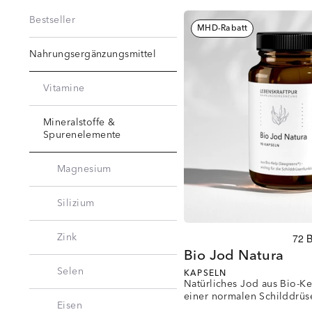
Bestseller
MHD-Rabatt
Nahrungsergänzungsmittel
Vitamine
Mineralstoffe &
Spurenelemente
Magnesium
Silizium
Zink
Bio Jod Natura
Selen
KAPSELN
Natürliches Jod aus Bio-Ke
einer normalen Schilddrüs
Eisen