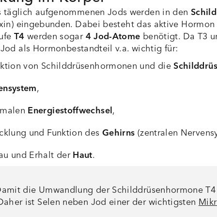
s täglich aufgenommenen Jods werden in den
Schil
xin) eingebunden. Dabei besteht das aktive Hormon
ufe
T4
werden sogar
4 Jod-Atome
benötigt. Da T3 u
t Jod als Hormonbestandteil v.a. wichtig für:
uktion von Schilddrüsenhormonen und die
Schilddrü
ensystem
,
rmalen
Energiestoffwechsel
,
cklung und Funktion des
Gehirns
(zentralen Nervens
au und Erhalt der
Haut
.
amit die Umwandlung der Schilddrüsenhormone T4 in 
Daher ist Selen neben Jod einer der wichtigsten
Mikr