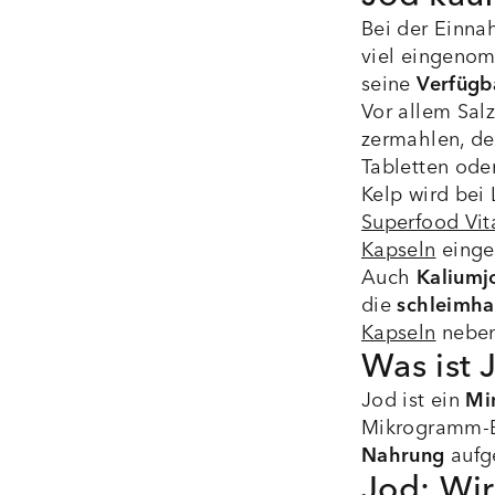
Bei der Einna
viel eingeno
seine
Verfügb
Vor allem Sal
zermahlen, de
Tabletten ode
Kelp wird bei
Superfood Vit
Kapseln
einge
Auch
Kaliumj
die
schleimh
Kapseln
neben
Was ist 
Jod ist ein
Min
Mikrogramm-Be
Nahrung
aufg
Jod: Wi