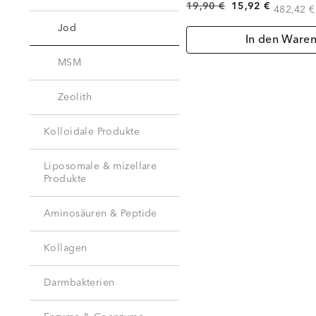
19,90 €
15,92 €
482,42 €
Jod
In den Ware
MSM
Zeolith
Kolloidale Produkte
Liposomale & mizellare
Produkte
Aminosäuren & Peptide
Kollagen
Darmbakterien