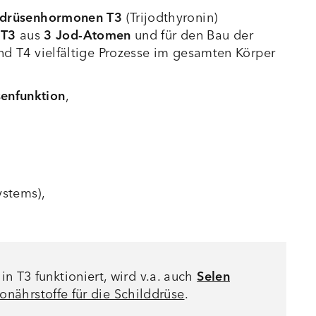
ddrüsenhormonen
T3
(Trijodthyronin)
T3
aus
3 Jod-Atomen
und für den Bau der
nd T4 vielfältige Prozesse im gesamten Körper
senfunktion
,
ystems),
T3 funktioniert, wird v.a. auch
Selen
onährstoffe für die Schilddrüse
.