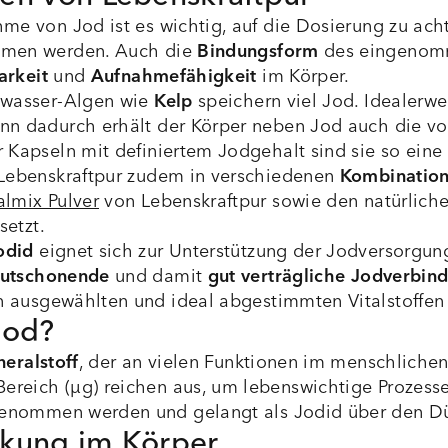
hme von Jod ist es wichtig, auf die Dosierung zu ac
mmen werden. Auch die
Bindungsform
des eingenom
arkeit
und
Aufnahmefähigkeit
im Körper.
zwasser-Algen wie
Kelp
speichern viel Jod. Idealerw
nn dadurch erhält der Körper neben Jod auch die vo
r Kapseln mit definiertem Jodgehalt sind sie so eine
 Lebenskraftpur zudem in verschiedenen
Kombinatio
almix Pulver
von Lebenskraftpur sowie den natürliche
setzt.
odid
eignet sich zur Unterstützung der Jodversorgung
autschonende
und damit
gut verträgliche Jodverbin
 ausgewählten und ideal abgestimmten Vitalstoffen
Jod?
eralstoff
, der an vielen Funktionen im menschlichen
reich (µg) reichen aus, um lebenswichtige Prozesse
enommen werden und gelangt als Jodid über den Dü
rkung im Körper