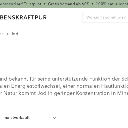
rragend auf Trustpilot
•
Gratis Versand ab 60€
•
100% natur-ident
te
Jod
d bekannt für seine unterstützende Funktion der Sch
en Energiestoffwechsel, einer normalen Hautfunkti
r Natur kommt Jod in geringer Konzentration in Mine