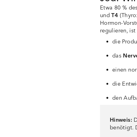
Etwa 80 % de
und
T4
(Thyro
Hormon-Vorst
regulieren, is
die Prod
das
Nerv
einen no
die Entwi
den Aufb
Hinweis:
D
benötigt. 