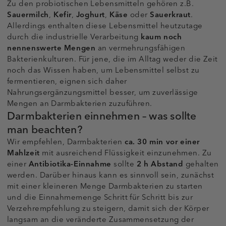
Zu den probiotischen Lebensmitteln gehören z.B.
Sauermilch
,
Kefir
,
Joghurt
,
Käse
oder
Sauerkraut
.
Allerdings enthalten diese Lebensmittel heutzutage
durch die industrielle Verarbeitung
kaum noch
nennenswerte Mengen
an vermehrungsfähigen
Bakterienkulturen. Für jene, die im Alltag weder die Zeit
noch das Wissen haben, um Lebensmittel selbst zu
fermentieren, eignen sich daher
Nahrungsergänzungsmittel besser, um zuverlässige
Mengen an Darmbakterien zuzuführen.
Darmbakterien einnehmen – was sollte
man beachten?
Wir empfehlen, Darmbakterien
ca. 30 min vor einer
Mahlzeit
mit ausreichend Flüssigkeit einzunehmen. Zu
einer
Antibiotika-Einnahme
sollte
2 h Abstand
gehalten
werden. Darüber hinaus kann es sinnvoll sein, zunächst
mit einer kleineren Menge Darmbakterien zu starten
und die Einnahmemenge Schritt für Schritt bis zur
Verzehrempfehlung zu steigern, damit sich der Körper
langsam an die veränderte Zusammensetzung der