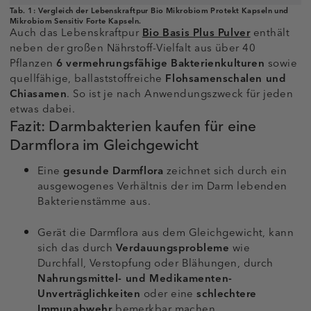
Tab. 1:
Vergleich der Lebenskraftpur Bio Mikrobiom Protekt Kapseln und
Mikrobiom Sensitiv Forte Kapseln.
Auch das Lebenskraftpur
Bio Basis Plus Pulver
enthält
neben der großen Nährstoff-Vielfalt aus über 40
Pflanzen
6 vermehrungsfähige Bakterienkulturen
sowie
quellfähige, ballaststoffreiche
Flohsamenschalen und
Chiasamen
. So ist je nach Anwendungszweck für jeden
etwas dabei.
Fazit: Darmbakterien kaufen für eine
Darmflora im Gleichgewicht
Eine
gesunde Darmflora
zeichnet sich durch ein
ausgewogenes Verhältnis der im Darm lebenden
Bakterienstämme aus.
Gerät die Darmflora aus dem Gleichgewicht, kann
sich das durch
Verdauungsprobleme
wie
Durchfall, Verstopfung oder Blähungen, durch
Nahrungsmittel- und Medikamenten-
Unverträglichkeiten
oder eine
schlechtere
Immunabwehr
bemerkbar machen.