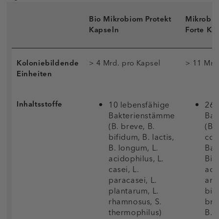
Bio Mikrobiom Protekt
Mikrobio
Kapseln
Forte Ka
Koloniebildende
> 4 Mrd. pro Kapsel
> 11 Mrd
Einheiten
Inhaltsstoffe
10 lebensfähige
26 
Bakterienstämme
Bak
(B. breve, B.
(Ba
bifidum, B. lactis,
coa
B. longum, L.
Baci
acidophilus, L.
Bif
casei, L.
ado
paracasei, L.
ani
plantarum, L.
bif
rhamnosus, S.
brev
thermophilus)
B. l