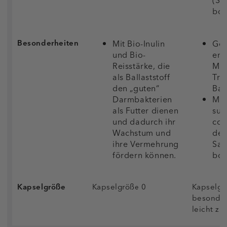
(Sa
bou
Besonderheiten
Mit Bio-Inulin
Gee
und Bio-
emp
Reisstärke, die
Ma
als Ballaststoff
Tra
den „guten“
Ball
Darmbakterien
Mit
als Futter dienen
subt
und dadurch ihr
coa
Wachstum und
der
ihre Vermehrung
Sac
fördern können.
bou
Kapselgröße
Kapselgröße 0
Kapselgr
besonder
leicht zu