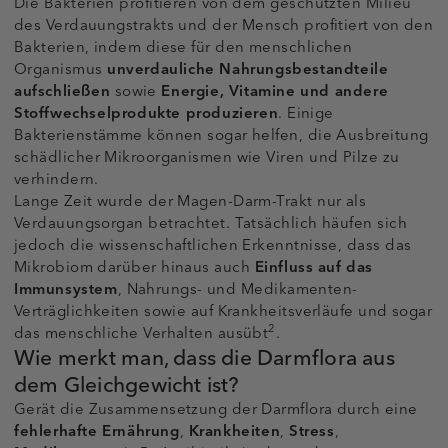
Die Bakterien profitieren von dem geschützten Milieu
des Verdauungstrakts und der Mensch profitiert von den
Bakterien, indem diese für den menschlichen
Organismus
unverdauliche Nahrungsbestandteile
aufschließen
sowie
Energie, Vitamine und andere
Stoffwechselprodukte produzieren
. Einige
Bakterienstämme können sogar helfen, die Ausbreitung
schädlicher Mikroorganismen wie Viren und Pilze zu
verhindern.
Lange Zeit wurde der Magen-Darm-Trakt nur als
Verdauungsorgan betrachtet. Tatsächlich häufen sich
jedoch die wissenschaftlichen Erkenntnisse, dass das
Mikrobiom darüber hinaus auch
Einfluss auf das
Immunsystem
, Nahrungs- und Medikamenten-
Verträglichkeiten sowie auf Krankheitsverläufe und sogar
2
das menschliche Verhalten ausübt
.
Wie merkt man, dass die Darmflora aus
dem Gleichgewicht ist?
Gerät die Zusammensetzung der Darmflora durch eine
fehlerhafte Ernährung
,
Krankheiten
,
Stress
,