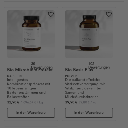
Bio Mikrobiom Protekt
Bio Basis Plus
KAPSELN
PULVER
Intelligentes
Die ballaststoffreiche
Kombinationspräparat mit
Vitalstoffversorgung mit
10 lebensfähigen
Vitalpilzen, gekeimten
Bakterienstämmen und
Samen und
Ballaststoffen
Milchsäurebakterien
32,90 €
39,90 €
1.096,67 €
/
kg
79,80 €
/
kg
In den Warenkorb
In den Warenkorb