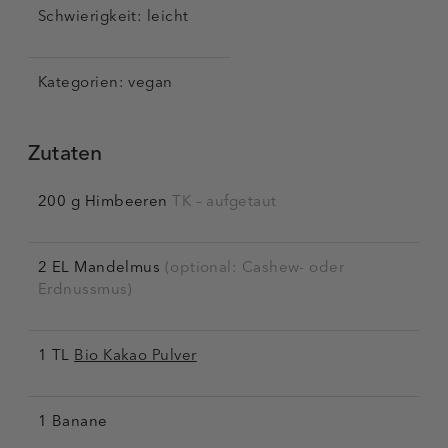
Schwierigkeit:
leicht
Kategorien: vegan
Zutaten
200 g Himbeeren
TK – aufgetaut
2 EL Mandelmus
(optional: Cashew- oder
Erdnussmus)
1 TL
Bio Kakao Pulver
1 Banane