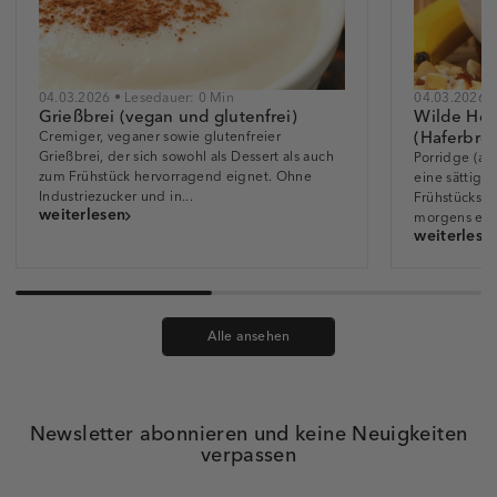
04.03.2026 • Lesedauer: 0 Min
04.03.2026 •
Grießbrei (vegan und glutenfrei)
Wilde Hei
(Haferbrei
Cremiger, veganer sowie glutenfreier
Grießbrei, der sich sowohl als Dessert als auch
Porridge (au
zum Frühstück hervorragend eignet. Ohne
eine sättig
Industriezucker und in...
Frühstücksalt
weiterlesen
morgens eine
weiterlese
Alle ansehen
Newsletter abonnieren und keine Neuigkeiten
verpassen