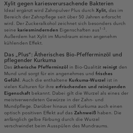
Xylit gegen kariesverursachende Bakterien
Ideal ergänzt wird Zahnpulver Plus durch
Xylit,
das im
Bereich der Zahnpflege seit über 50 Jahren erforscht
wird. Der Zuckeralkohol zeichnet sich besonders durch
1–3
seine
kariesmindernden
Eigenschaften aus
.
Außerdem hat Xylit im Mundraum einen angenehm
kühlenden Effekt.
Das „Plus“: Ätherisches Bio-Pfefferminzöl und
pflegender Kurkuma
Das
ätherische Pfefferminzöl
in Bio-Qualität
reinigt
den
Mund und sorgt für ein angenehmes und
frisches
Gefühl
. Auch die enthaltene
Kurkuma-Wurzel
ist in
vielen Kulturen für ihre
erfrischenden und reinigenden
Eigenschaft
bekannt. Dabei gilt die Wurzel als eines der
meistverwendeten Gewürze in der Zahn- und
Mundpflege. Darüber hinaus soll Kurkuma auch einen
optisch positiven Effekt auf das
Zahnweiß
haben. Die
anfänglich gelbe Färbung durch die Wurzel
verschwindet beim Ausspülen des Mundraums.