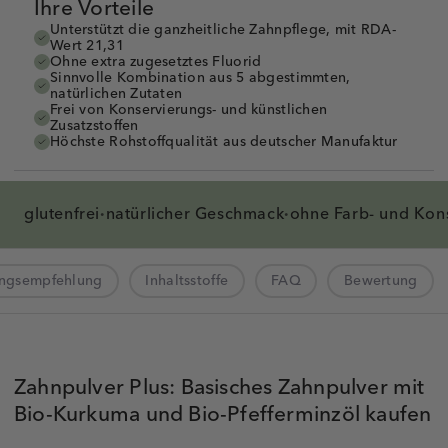
Ihre Vorteile
Unterstützt die ganzheitliche Zahnpflege, mit RDA-
Wert 21,31
Ohne extra zugesetztes Fluorid
Sinnvolle Kombination aus 5 abgestimmten,
natürlichen Zutaten
Frei von Konservierungs- und künstlichen
Zusatzstoffen
Höchste Rohstoffqualität aus deutscher Manufaktur
glutenfrei
natürlicher
Geschmack
ohne Farb- und
Kon
·
·
ngsempfehlung
Inhaltsstoffe
FAQ
Bewertung
Zahnpulver Plus: Basisches Zahnpulver mit
Bio-Kurkuma und Bio-Pfefferminzöl kaufen