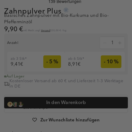
Zahnpulver
Plus
Basisches Zahnpulver mit Bio-Kurkuma und Bio-
Pfefferminzöl
9,90 €
inkl. MwSt. zzgl.
Versand
220,00 €
/
kg
Anzahl
ab 3 Stk*
ab 6 Stk*
- 5 %
- 10 %
9,41€
8,91€
Auf Lager
Kostenloser Versand ab 60 € und Lieferzeit 1-3 Werktage
in DE
Dr. med. Simon Feldhaus, Heilpraktikerin Anna Koop, Dr.
In den Warenkorb
Anne-Kathrin Huge und
über 320.000 Kunden vertrauen auf
Lebenskraftpur
Artikelnummer:
1006000
Zur Wunschliste hinzufügen