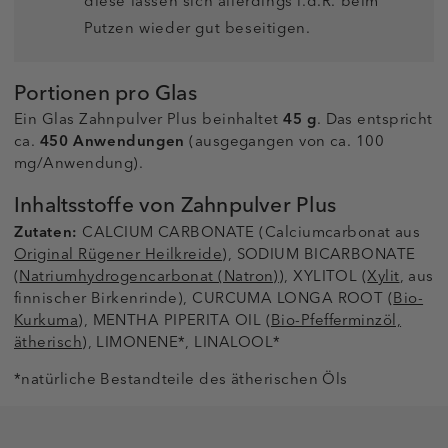
diese lassen sich allerdings i.d.R. beim
Putzen wieder gut beseitigen.
Portionen pro Glas
Ein Glas Zahnpulver Plus beinhaltet
45 g
. Das entspricht
ca.
450 Anwendungen
(ausgegangen von ca. 100
mg/Anwendung).
Inhaltsstoffe von Zahnpulver Plus
Zutaten:
CALCIUM CARBONATE (Calciumcarbonat aus
Original Rügener Heilkreide
), SODIUM BICARBONATE
(
Natriumhydrogencarbonat (Natron)
), XYLITOL (
Xylit
, aus
finnischer Birkenrinde), CURCUMA LONGA ROOT (
Bio-
Kurkuma
), MENTHA PIPERITA OIL (
Bio-Pfefferminzöl,
ätherisch
), LIMONENE*, LINALOOL*
*natürliche Bestandteile des ätherischen Öls