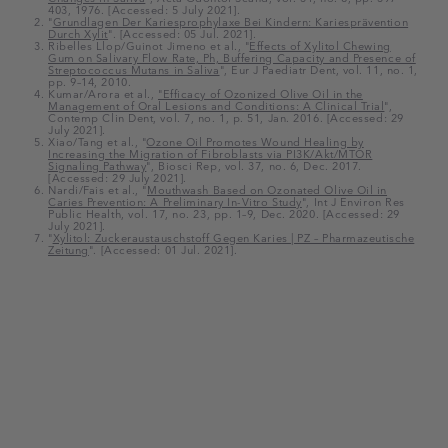
403, 1976. [Accessed: 5 July 2021].
"
Grundlagen Der Kariesprophylaxe Bei Kindern: Kariesprävention
Durch Xylit
". [Accessed: 05 Jul. 2021].
Ribelles Llop/Guinot Jimeno et al., "
Effects of Xylitol Chewing
Gum on Salivary Flow Rate, Ph, Buffering Capacity and Presence of
Streptococcus Mutans in Saliva
", Eur J Paediatr Dent, vol. 11, no. 1,
pp. 9–14, 2010.
Kumar/Arora et al.,
"Efficacy of Ozonized Olive Oil in the
Management of Oral Lesions and Conditions: A Clinical Trial
",
Contemp Clin Dent, vol. 7, no. 1, p. 51, Jan. 2016. [Accessed: 29
July 2021].
Xiao/Tang et al., "
Ozone Oil Promotes Wound Healing by
Increasing the Migration of Fibroblasts via PI3K/Akt/MTOR
Signaling Pathway
", Biosci Rep, vol. 37, no. 6, Dec. 2017.
[Accessed: 29 July 2021].
Nardi/Fais et al., "
Mouthwash Based on Ozonated Olive Oil in
Caries Prevention: A Preliminary In-Vitro Study
", Int J Environ Res
Public Health, vol. 17, no. 23, pp. 1–9, Dec. 2020. [Accessed: 29
July 2021].
"
Xylitol: Zuckeraustauschstoff Gegen Karies | PZ – Pharmazeutische
Zeitung
". [Accessed: 01 Jul. 2021].