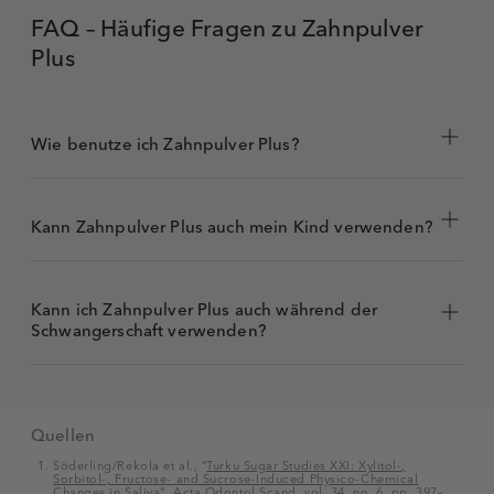
FAQ – Häufige Fragen zu Zahnpulver
Plus
Wie benutze ich Zahnpulver Plus?
Kann Zahnpulver Plus auch mein Kind verwenden?
Kann ich Zahnpulver Plus auch während der
Schwangerschaft verwenden?
Quellen
Söderling/Rekola et al., "
Turku Sugar Studies XXI: Xylitol-,
Sorbitol-, Fructose- and Sucrose-Induced Physico-Chemical
Changes in Saliva
", Acta Odontol Scand, vol. 34, no. 6, pp. 397–