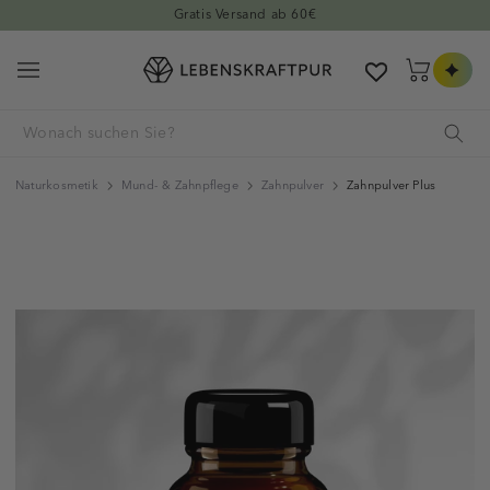
Direkt zum Inhalt
100% natur-identische Rohstoffe
Warenkorb
Naturkosmetik
Mund- & Zahnpflege
Zahnpulver
Zahnpulver Plus