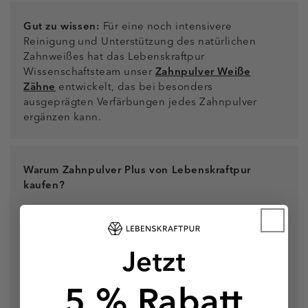
Gut zu wissen:
Für eine noch intensivere
Reinigung und Unterstützung des natürlichen
Zahnweißes hat das Lebenskraftpur
Wissenschaftsteam unser
Zahnpulver Weiße
Zähne
entwickelt, das bei besonders
ausgeprägten Verfärbungen jedes Zahnpulver
ergänzen kann.
Warum Zahnpulver Plus von Lebenskraftpur
kaufen?
Basisches Zahnpulver mit Bio-Kurkuma und
Bio-Pfefferminzöl
Jetzt
Unterstützt die ganzheitliche Zahnpflege,
mit RDA-Wert 21,31
5 % Rabatt
Ohne extra zugesetztes Fluorid
Sinnvolle Kombination aus 5