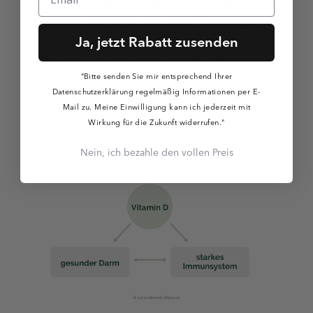
Die
Bildung und Erhaltung einer intakten
Darmbarriere ist von Vitamin D abhängig
. Ist
Ja, jetzt Rabatt zusenden
diese beschädigt, können Erreger und
körperfremde Substanzen in den Blutkreislauf
"Bitte senden Sie mir entsprechend Ihrer
gelangen, Entzündungsprozesse fördern und
Datenschutzerklärung regelmäßig Informationen per E-
das Immunsystem beeinträchtigen (Stichwort:
Mail zu. Meine Einwilligung kann ich jederzeit mit
Leaky-Gut
).
Wirkung für die Zukunft widerrufen."
Nein, ich bezahle den vollen Preis