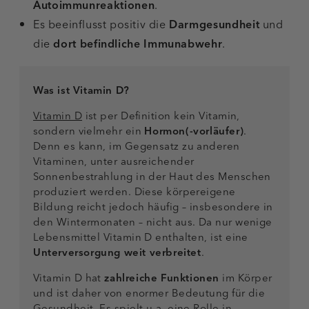
Autoimmunreaktionen
.
Es beeinflusst positiv die
Darmgesundheit
und
die
dort befindliche Immunabwehr
.
Was ist Vitamin D?
Vitamin D
ist per Definition kein Vitamin,
sondern vielmehr ein
Hormon(-vorläufer)
.
Denn es kann, im Gegensatz zu anderen
Vitaminen, unter ausreichender
Sonnenbestrahlung in der Haut des Menschen
produziert werden. Diese körpereigene
Bildung reicht jedoch häufig – insbesondere in
den Wintermonaten – nicht aus. Da nur wenige
Lebensmittel Vitamin D enthalten, ist eine
Unterversorgung weit verbreitet
.
Vitamin D hat
zahlreiche Funktionen
im Körper
und ist daher von enormer Bedeutung für die
Gesundheit. Es spielt u.a. eine Rolle in