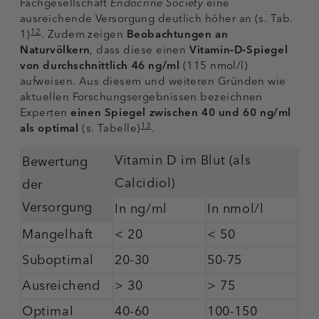
Fachgesellschaft
Endocrine Society
eine
ausreichende Versorgung deutlich höher an (s. Tab.
12
1)
. Zudem zeigen
Beobachtungen an
Naturvölkern
, dass diese einen
Vitamin‑D‑Spiegel
von durchschnittlich 46 ng/ml
(115 nmol/l)
aufweisen. Aus diesem und weiteren Gründen wie
aktuellen Forschungsergebnissen bezeichnen
Experten
einen Spiegel zwischen 40 und 60 ng/ml
13
als optimal
(s. Tabelle)
.
Vitamin D im Blut (als
Bewertung
Calcidiol)
der
Versorgung
In ng/ml
In nmol/l
Mangelhaft
< 20
< 50
Suboptimal
20-30
50-75
Ausreichend
> 30
> 75
Optimal
40-60
100-150