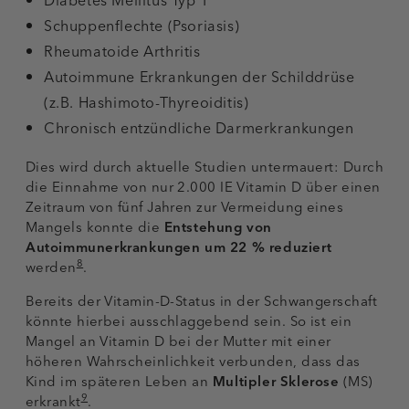
Diabetes Mellitus Typ 1
Schuppenflechte (Psoriasis)
Rheumatoide Arthritis
Autoimmune Erkrankungen der Schilddrüse
(z.B. Hashimoto-Thyreoiditis)
Chronisch entzündliche Darmerkrankungen
Dies wird durch aktuelle Studien untermauert: Durch
die Einnahme von nur 2.000 IE Vitamin D über einen
Zeitraum von fünf Jahren zur Vermeidung eines
Mangels konnte die
Entstehung von
Autoimmunerkrankungen
um 22 % reduziert
8
werden
.
Bereits der Vitamin-D-Status in der Schwangerschaft
könnte hierbei ausschlaggebend sein. So ist ein
Mangel an Vitamin D bei der Mutter mit einer
höheren Wahrscheinlichkeit verbunden, dass das
Kind im späteren Leben an
Multipler Sklerose
(MS)
9
erkrankt
.