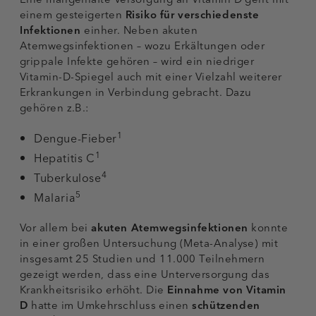
einem gesteigerten
Risiko für verschiedenste
Infektionen
einher. Neben akuten
Atemwegsinfektionen – wozu Erkältungen oder
grippale Infekte gehören – wird ein niedriger
Vitamin-D-Spiegel auch mit einer Vielzahl weiterer
Erkrankungen in Verbindung gebracht. Dazu
gehören z.B.:
1
Dengue-Fieber
1
Hepatitis C
4
Tuberkulose
5
Malaria
Vor allem bei
akuten Atemwegsinfektionen
konnte
in einer großen Untersuchung (Meta-Analyse) mit
insgesamt 25 Studien und 11.000 Teilnehmern
gezeigt werden, dass eine Unterversorgung das
Krankheitsrisiko erhöht. Die
Einnahme von Vitamin
D
hatte im Umkehrschluss einen
schützenden