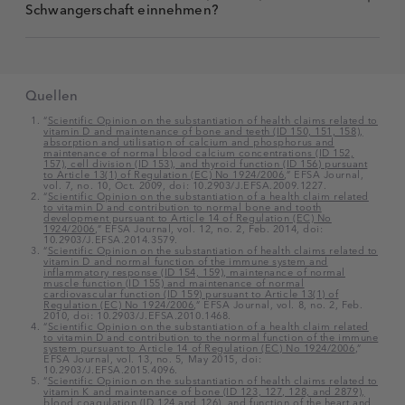
Kinder unter 4 Jahren täglich 1 Tropfen; Kinder
Schwangerschaft einnehmen?
ab 4 Jahren täglich 2 Tropfen unter die Zunge
und speicheln ihn gut ein.
5
Knochen
Quellen
5
Blutgerinnung
“
Scientific Opinion on the substantiation of health claims related to
vitamin D and maintenance of bone and teeth (ID 150, 151, 158),
absorption and utilisation of calcium and phosphorus and
maintenance of normal blood calcium concentrations (ID 152,
157), cell division (ID 153), and thyroid function (ID 156) pursuant
to Article 13(1) of Regulation (EC) No 1924/2006
,” EFSA Journal,
vol. 7, no. 10, Oct. 2009, doi: 10.2903/J.EFSA.2009.1227.
“
Scientific Opinion on the substantiation of a health claim related
to vitamin D and contribution to normal bone and tooth
development pursuant to Article 14 of Regulation (EC) No
1924/2006
,” EFSA Journal, vol. 12, no. 2, Feb. 2014, doi:
10.2903/J.EFSA.2014.3579.
“
Scientific Opinion on the substantiation of health claims related to
vitamin D and normal function of the immune system and
inflammatory response (ID 154, 159), maintenance of normal
muscle function (ID 155) and maintenance of normal
cardiovascular function (ID 159) pursuant to Article 13(1) of
Regulation (EC) No 1924/2006
,” EFSA Journal, vol. 8, no. 2, Feb.
2010, doi: 10.2903/J.EFSA.2010.1468.
“
Scientific Opinion on the substantiation of a health claim related
to vitamin D and contribution to the normal function of the immune
system pursuant to Article 14 of Regulation (EC) No 1924/2006
,”
EFSA Journal, vol. 13, no. 5, May 2015, doi:
10.2903/J.EFSA.2015.4096.
“
Scientific Opinion on the substantiation of health claims related to
vitamin K and maintenance of bone (ID 123, 127, 128, and 2879),
blood coagulation (ID 124 and 126), and function of the heart and