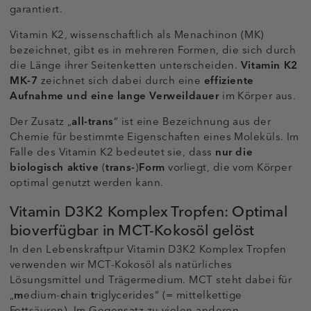
garantiert.
Vitamin K2, wissenschaftlich als Menachinon (MK)
bezeichnet, gibt es in mehreren Formen, die sich durch
die Länge ihrer Seitenketten unterscheiden.
Vitamin K2
MK-7
zeichnet sich dabei durch eine
effiziente
Aufnahme und eine lange Verweildauer
im Körper aus.
Der Zusatz „
all-trans
“ ist eine Bezeichnung aus der
Chemie für bestimmte Eigenschaften eines Moleküls. Im
Falle des Vitamin K2 bedeutet sie, dass
nur die
biologisch aktive
(
trans-
)
Form
vorliegt, die vom Körper
optimal genutzt werden kann.
Vitamin D3K2 Komplex Tropfen: Optimal
bioverfügbar in MCT-Kokosöl gelöst
In den Lebenskraftpur Vitamin D3K2 Komplex Tropfen
verwenden wir MCT-Kokosöl als natürliches
Lösungsmittel und Trägermedium. MCT steht dabei für
„
m
edium-
c
hain
t
riglycerides“ (= mittelkettige
Fettsäuren). Im Gegensatz zu vielen anderen