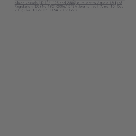
blood vessels (ID 124, 125 and 2880) pursuant to Article 13(1) of
Regulation (EC) No 1924/2006
,” EFSA Journal, vol. 7, no. 10, Oct.
2009, doi: 10.2903/J.EFSA.2009.1228.