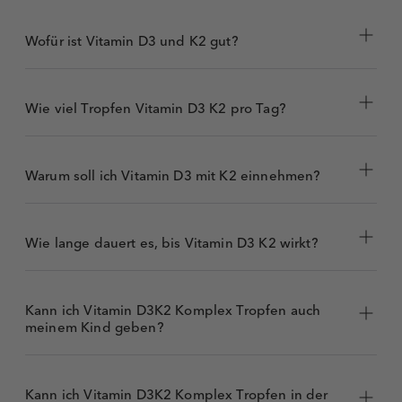
Wofür ist Vitamin D3 und K2 gut?
Wie viel Tropfen Vitamin D3 K2 pro Tag?
1
Warum soll ich Vitamin D3 mit K2 einnehmen?
Calciumspiegel im
1
Blut
Von den Lebenskraftpur Vitamin D3K2 Komplex
Knochen und
Tropfen nehmen Erwachsene täglich 4 Tropfen;
Wie lange dauert es, bis Vitamin D3 K2 wirkt?
1,2
Zähne
Kinder <11 Jahre täglich 1 Tropfen unter die
normalen
Zunge und speicheln ihn gut ein.
Von den Lebenskraftpur
Vitamin D3K2 Forte
3
Muskelfunktion
Kann ich Vitamin D3K2 Komplex Tropfen auch
Tropfen
nehmen Erwachsene alle 2 Tage;
meinem Kind geben?
Funktion des
Kinder <11 Jahre alle 5 Tage jeweils 1 Tropfen
3,4
Immunsystems
unter die Zunge und speicheln ihn gut ein.
1
Zellteilung
Von
Vitamin D3K2 Kinder Tropfen
nehmen
Kann ich Vitamin D3K2 Komplex Tropfen in der