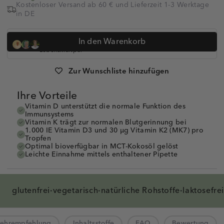
Kostenloser Versand ab 60 € und Lieferzeit 1-3 Werktage
in DE
Dr. med. Simon Feldhaus, Heilpraktikerin Anna Koop, Dr.
In den Warenkorb
Anne-Kathrin Huge und
über 320.000 Kunden vertrauen auf
Lebenskraftpur
Artikelnummer:
1002019
Zur Wunschliste hinzufügen
Ihre Vorteile
Vitamin D unterstützt die normale Funktion des
Immunsystems
Vitamin K trägt zur normalen Blutgerinnung bei
1.000 IE Vitamin D3 und 30 µg Vitamin K2 (MK7) pro
Tropfen
Optimal bioverfügbar in MCT-Kokosöl gelöst
Leichte Einnahme mittels enthaltener Pipette
glutenfrei
vegetarisch
natürliche
Rohstoffe
laktosefre
·
·
·
zehrempfehlung
Inhaltsstoffe
FAQ
Bewertung