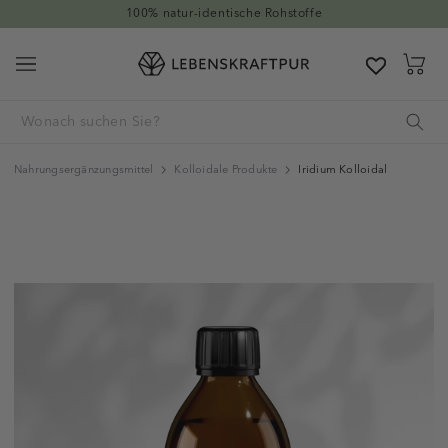
Direkt zum Inhalt
100% natur-identische Rohstoffe
Warenkor
Nahrungsergänzungsmittel
Kolloidale Produkte
Iridium Kolloidal