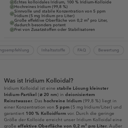
Echtes kolloidales Iridium, 100 % Iridium-Kolloide
Hochreines Iridium (99,8 %)
Sinnvolle und stabile Konzentration von 5 ppm
Iridium (5 mg Iridium pro Liter)
Große effektive Oberfläche von 0,2 m² pro Liter,
dadurch besonders potent
Frei von Zusatzstoffen oder Stabilisatoren
ngsempfehlung
Inhaltsstoffe
FAQ
Bewertung
Was ist Iridium Kolloidal?
Iridium Kolloidal ist eine
stabile
Lösung kleinster
Iridium-Partikel
(
⌀
20 nm
) in
deionisiertem
Reinstwasser
. Das
hochreine Iridium
(99,8 %) liegt in
einer Konzentration von
5 ppm
(5 mg Iridium/Liter) und
garantiert
100 % Kolloidform
vor. Durch die geringe
Größe der Kolloide erreicht unser Iridium Kolloidal eine
große
effektive Oberfläche von 0,2 m² pro Liter
. Außer