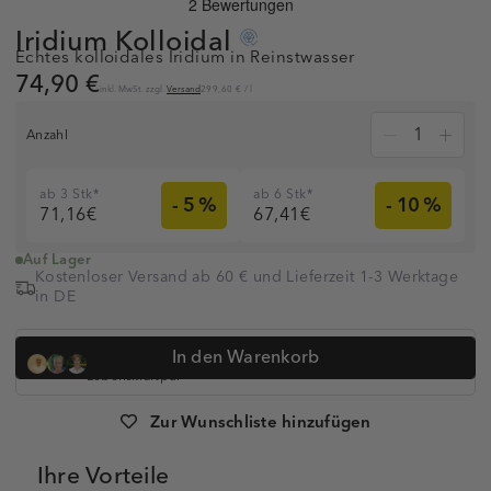
Iridium
Kolloidal
Echtes kolloidales Iridium in Reinstwasser
74,90 €
inkl. MwSt. zzgl.
Versand
299,60 €
/
l
Anzahl
ab 3 Stk*
ab 6 Stk*
- 5 %
- 10 %
71,16€
67,41€
Auf Lager
Kostenloser Versand ab 60 € und Lieferzeit 1-3 Werktage
in DE
Dr. med. Simon Feldhaus, Heilpraktikerin Anna Koop, Dr.
In den Warenkorb
Anne-Kathrin Huge und
über 320.000 Kunden vertrauen auf
Lebenskraftpur
Artikelnummer:
1008919
Zur Wunschliste hinzufügen
Ihre Vorteile