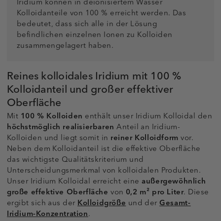
Iridium können in deionisiertem Wasser
Kolloidanteile von 100 % erreicht werden. Das
bedeutet, dass sich alle in der Lösung
befindlichen einzelnen Ionen zu Kolloiden
zusammengelagert haben.
Reines kolloidales Iridium mit 100 %
Kolloidanteil und großer effektiver
Oberfläche
Mit
100 % Kolloiden
enthält unser Iridium Kolloidal den
höchstmöglich realisierbaren
Anteil an Iridium-
Kolloiden und liegt somit in
reiner Kolloidform
vor.
Neben dem Kolloidanteil ist die effektive Oberfläche
das wichtigste Qualitätskriterium und
Unterscheidungsmerkmal von kolloidalen Produkten.
Unser Iridium Kolloidal erreicht eine
außergewöhnlich
große effektive Oberfläche
von
0,2 m² pro Liter
. Diese
ergibt sich aus der
Kolloidgröße
und der
Gesamt-
Iridium-Konzentration
.