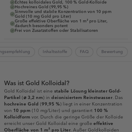
Echtes kolloidales Gold, 100 % Gold-Kolloide
Hochreines Gold (99,95 %)
Sinnvolle und stabile Konzentration von 10 ppm
Gold (10 mg Gold pro Liter)
Große effektive Oberfläche von 1 m² pro Liter,
dadurch besonders potent
Frei von Zusatzstoffen oder Stabilisatoren
ngsempfehlung
Inhaltsstoffe
FAQ
Bewertung
Was ist Gold Kolloidal?
Gold Kolloidal ist eine
stabile Lösung kleinster Gold-
Partikel
(
⌀
3,2 nm
) in
deionisiertem Reinstwasser
. Das
hochreine Gold
(
99,95 %
) liegt in einer Konzentration
von
10 ppm
(10 mg/Liter) und garantiert
100 %
Kolloidform
vor. Durch die geringe Größe der Kolloide
erreicht unser Gold Kolloidal eine große
effektive
Oberfläche von 1 m² pro Liter
. Außer Goldkolloiden