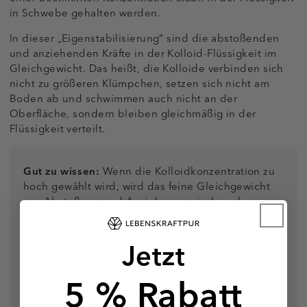
in Schwebe gehalten werden.
In dieser „Eigenstabilisierung“ sind die abstoßenden
und anziehenden Kräfte in der Kolloid-Flüssigkeit im
Gleichgewicht. Das heißt, die Kolloide verbinden sich
nicht zu größeren Klümpchen, setzen sich nicht am
Boden ab und schwimmen auch nicht an der
Oberfläche, sondern bleiben gleichmäßig in der
Flüssigkeit verteilt.
Gut zu wissen:
Wenn die Kolloidkonzentration zu
hoch gewählt wird, wird das feine Gleichgewicht
aus Abstoßung und Anziehung zwischen den
Kolloiden verschoben. Die kleinen Kolloide
können sich dann so nahe kommen, dass ihre
Jetzt
anziehenden Kräfte die abstoßenden überwiegen
und sich die Kolloide zu größeren Verbünden
5 % Rabatt
zusammenlagern. Diese sind dann als trübe
Flocken oder Bodensatz erkennbar.