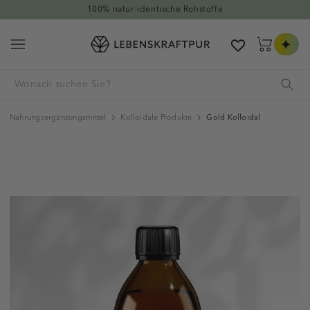
Direkt zum Inhalt
100% natur-identische Rohstoffe
Warenkorb
Nahrungsergänzungsmittel
Kolloidale Produkte
Gold Kolloidal