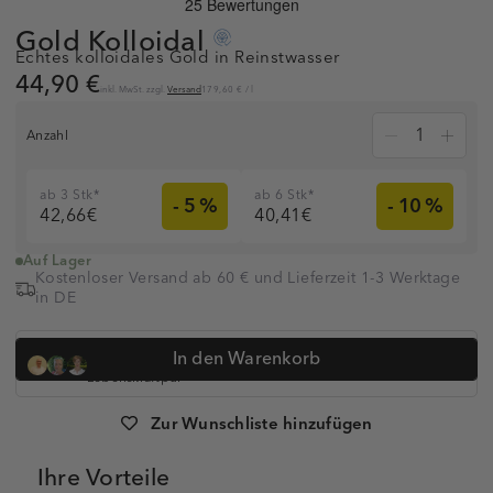
Gold
Kolloidal
Echtes kolloidales Gold in Reinstwasser
44,90 €
inkl. MwSt. zzgl.
Versand
179,60 €
/
l
Anzahl
ab 3 Stk*
ab 6 Stk*
- 5 %
- 10 %
42,66€
40,41€
Auf Lager
Kostenloser Versand ab 60 € und Lieferzeit 1-3 Werktage
in DE
Dr. med. Simon Feldhaus, Heilpraktikerin Anna Koop, Dr.
In den Warenkorb
Anne-Kathrin Huge und
über 320.000 Kunden vertrauen auf
Lebenskraftpur
Artikelnummer:
1008918
Zur Wunschliste hinzufügen
Ihre Vorteile