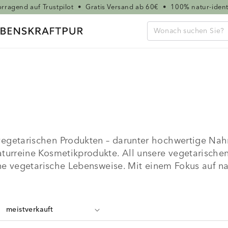
rragend auf Trustpilot
•
Gratis Versand ab 60€
•
100% natur-ident
egetarischen Produkten – darunter hochwertige Nahr
urreine Kosmetikprodukte. All unsere vegetarischen 
ne vegetarische Lebensweise. Mit einem Fokus auf nat