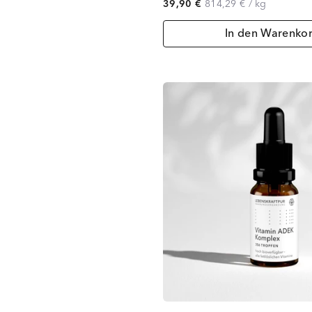
39,90 €
814,29 €
/
kg
In den Warenko