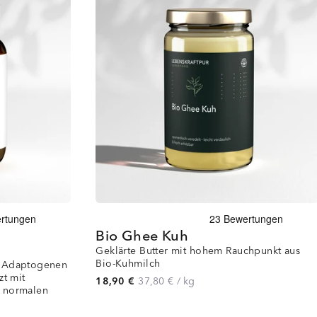
Bio Ghee Kuh
Geklärte Butter mit hohem Rauchpunkt aus
Bio-Kuhmilch
s Adaptogenen
zt mit
18,90 €
37,80 €
/
kg
r normalen