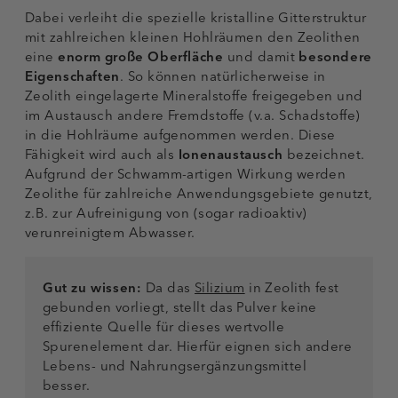
Dabei verleiht die spezielle kristalline Gitterstruktur
mit zahlreichen kleinen Hohlräumen den Zeolithen
eine
enorm große Oberfläche
und damit
besondere
Eigenschaften
. So können natürlicherweise in
Zeolith eingelagerte Mineralstoffe freigegeben und
im Austausch andere Fremdstoffe (v.a. Schadstoffe)
in die Hohlräume aufgenommen werden. Diese
Fähigkeit wird auch als
Ionenaustausch
bezeichnet.
Aufgrund der Schwamm-artigen Wirkung werden
Zeolithe für zahlreiche Anwendungsgebiete genutzt,
z.B. zur Aufreinigung von (sogar radioaktiv)
verunreinigtem Abwasser.
Gut zu wissen:
Da das
Silizium
in Zeolith fest
gebunden vorliegt, stellt das Pulver keine
effiziente Quelle für dieses wertvolle
Spurenelement dar. Hierfür eignen sich andere
Lebens- und Nahrungsergänzungsmittel
besser.