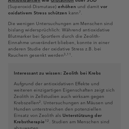
Antioxidantien
wie
Glutathion
oder SOD
(Superoxid-Dismutase)
erhöhen
und damit
vor
7
oxidativem Stress schützen
kann
.
Die wenigen Untersuchungen am Menschen sind
bislang widersprüchlich: Während antioxidative
Blutmarker bei Sportlern durch die Zeolith-
Einnahme unverändert blieben, konnte in einer
anderen Studie der oxidative Stress z.B. bei
3,11
Rauchern gesenkt werden
.
Interessant zu wissen: Zeolith bei Krebs
Aufgrund der antioxidativen Effekte und
weiteren einzigartigen Eigenschaften zeigt sich
Zeolith in Zellstudien auch wirksam gegen
2
Krebszellen
. Untersuchungen an Mäusen und
Hunden unterstreichen den potenziellen
Einsatz von Zeolith als
Unterstützung der
12
Krebstherapie
. Studien am Menschen sind
abzuwarten.