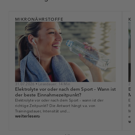
MIKRONÄHRSTOFFE
KR
31.07.2026 • Lesedauer: 14 Min
28.
Elektrolyte vor oder nach dem Sport – Wann ist
Ele
der beste Einnahmezeitpunkt?
Min
Elektrolyte vor oder nach dem Sport – wann ist der
Ele
richtige Zeitpunkt? Die Antwort hängt v.a. von
Rol
Trainingsdauer, Intensität und...
Min
weiterlesen
erfa
wei