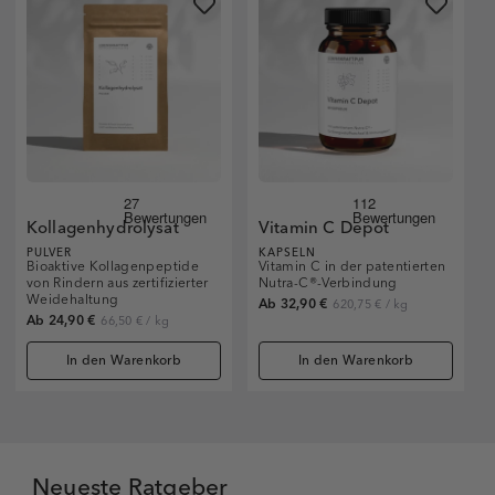
Kollagenhydrolysat
Vitamin C Depot
PULVER
KAPSELN
Bioaktive Kollagenpeptide
Vitamin C in der patentierten
von Rindern aus zertifizierter
Nutra-C®-Verbindung
Weidehaltung
Ab 32,90 €
620,75 €
/
kg
Ab 24,90 €
66,50 €
/
kg
In den Warenkorb
In den Warenkorb
Neueste Ratgeber