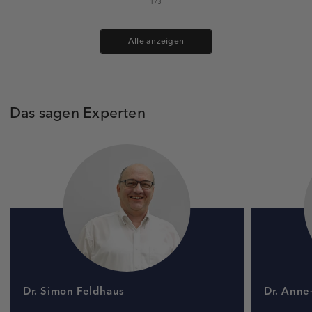
1
/
3
Alle anzeigen
Das sagen Experten
Dr. Simon Feldhaus
Dr. Anne