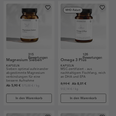
MHD-Rabatt
Magnesium Sieben
Omega 3 Plus
KAPSELN
KAPSELN
Sieben optimal aufeinander
MSC-zertifiziert – aus
abgestimmte Magnesium
nachhaltigem Fischfang, reich
verbindungen für eine
an DHA und EPA
bessere Aufnahme
8,90 €
Ab 8,01 €
Ab 5,90 €
575,00 €
/
kg
512,14 €
/
kg
In den Warenkorb
In den Warenkorb