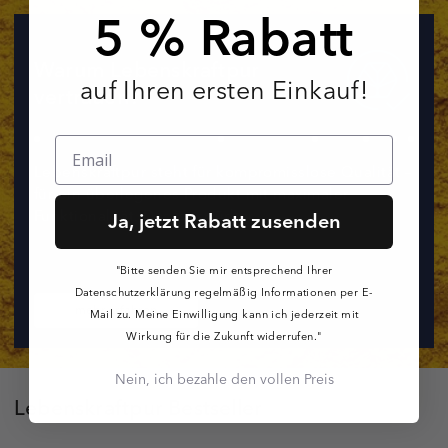
5 % Rabatt
Warum Lebenskraftpur
auf Ihren ersten Einkauf!
vertrauen?
Lebenskraftpur steht für kompromisslose Qualität –
für ein überlegenes Produkt mit maximaler
Funktionalität. Das ist spürbar.
Ja, jetzt Rabatt zusenden
"Bitte senden Sie mir entsprechend Ihrer
Datenschutzerklärung regelmäßig Informationen per E-
mehr erfahren
Mail zu. Meine Einwilligung kann ich jederzeit mit
Wirkung für die Zukunft widerrufen."
Nein, ich bezahle den vollen Preis
Lebenskraftpur Bestseller