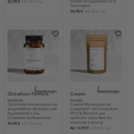
Extrakt mit garantiert 50 %
22,90 €
763,33 €
/
kg
Fulvinsäure
24,90 €
498,00 €
/
kg
Glutathion Formula
Creatin
KAPSELN
PULVER
Optimierte Kombination von
Creatin-Monohydrat als
ausgewählten Vorstufen und
Creavitalis® mit mindestens
Begleitstoffen des
99,9 % Reinheit und
Glutathion-Stoffwechsels
optimaler Löslichkeit für
maximale Leistung
34,90 €
671,15 €
/
kg
Ab 12,90 €
129,00 €
/
kg