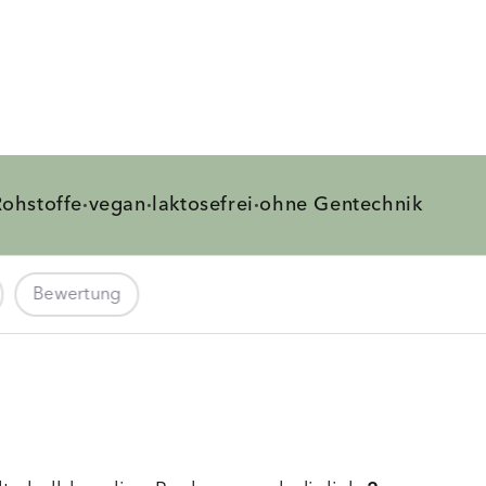
ohstoffe
vegan
laktosefrei
ohne
Gentechnik
·
·
·
Bewertung