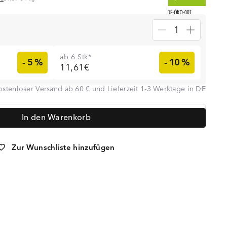
ab 6 Stk*
- 5 %
- 10 %
11,61€
ostenloser Versand ab 60 € und Lieferzeit 1-3 Werktage in DE
 Feldhaus, Heilpraktikerin Anna Koop, Dr. Anne-Kathrin Huge und
In den Warenkorb
unden vertrauen auf Lebenskraftpur
Zur Wunschliste hinzufügen