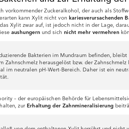
rlich vorkommender Zuckeralkohol, der auch als Stof
erarten kann Xylit nicht von
kariesverursachenden B
s Xylit zwar auf, ist jedoch nicht in der Lage, dara
diese
aushungern
und sich
nicht mehr vermehren
kö
uzierende Bakterien im Mundraum befinden, bleibt d
 Zahnschmelz herausgelöst bzw. der Zahnschmelz bes
al im neutralen pH-Wert-Bereich. Daher ist ein neut
tät.
ity – der europäischen Behörde für Lebensmittelsich
halten, zur
Erhaltung der Zahnmineralisierung
beitr
lle® von dem enthaltenen Xylit herrührt und nicht