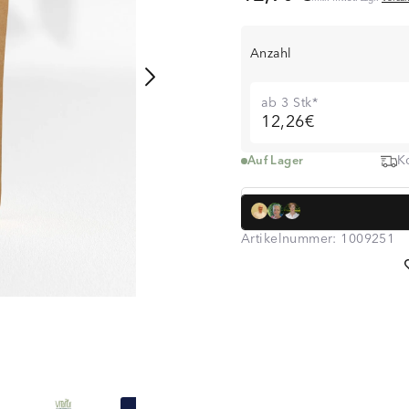
Anzahl
ab 3 Stk*
12,26€
K
Auf Lager
Dr. med. Simon
über 320.000 K
Artikelnummer:
1009251