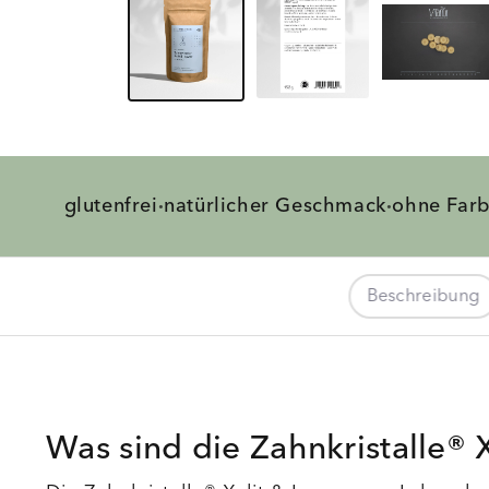
glutenfrei
natürlicher
Geschmack
ohne Far
·
·
Beschreibung
Was sind die Zahnkristalle® 