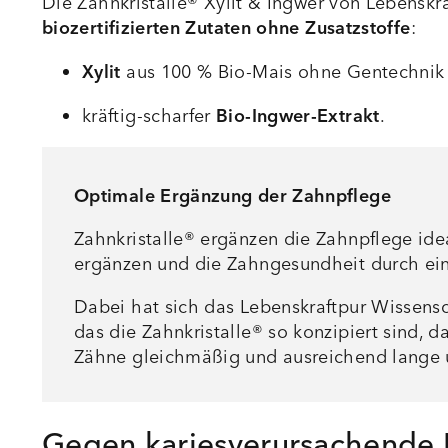
Die Zahnkristalle® Xylit & Ingwer von Lebenskr
biozertifizierten Zutaten
ohne Zusatzstoffe
:
Xylit
aus 100 % Bio-Mais ohne Gentechnik
kräftig-scharfer
Bio-Ingwer-Extrakt
.
Optimale Ergänzung der Zahnpflege
Zahnkristalle® ergänzen die Zahnpflege id
ergänzen und die Zahngesundheit durch ein
Dabei hat sich das Lebenskraftpur Wissens
das die Zahnkristalle® so konzipiert sind, 
Zähne gleichmäßig und ausreichend lange um
Gegen kariesverursachende B