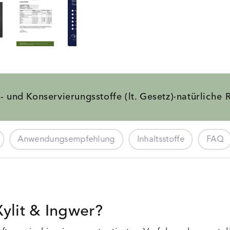
b- und
Konservierungsstoffe
(lt. Gesetz)
natürliche
R
·
Anwendungsempfehlung
Inhaltsstoffe
FAQ
Xylit & Ingwer?