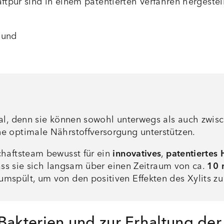
aftpur sind in einem patentierten Verfahren hergeste
 und
eal, denn sie können sowohl unterwegs als auch zwi
e optimale Nährstoffversorgung unterstützen.
chaftsteam bewusst für ein
innovatives
,
patentiertes
dass sie sich langsam über einen Zeitraum von ca.
10 
spült, um von den positiven Effekten des Xylits zu 
akterien und zur Erhaltung der