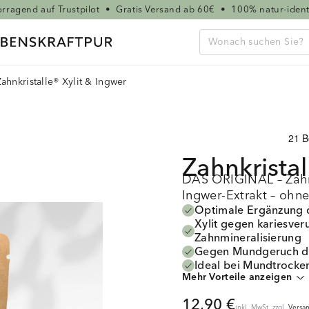
rragend auf Trustpilot
•
Gratis Versand ab 60€
•
100% natur-ident
Zahnkristalle® Xylit & Ingwer
Zahnkristal
DAS ORIGINAL – Zahn
Ingwer-Extrakt – ohne
Optimale Ergänzung d
Xylit gegen kariesver
Zahnmineralisierung
Gegen Mundgeruch dur
Ideal bei Mundtrocke
Mehr Vorteile anzeigen
Ohne Zusatzstoffe und
Herstellungsverfahre
12,90 €
inkl. MwSt. zzgl.
Versa