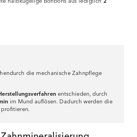
llte halbkugelige Bonbons aus lediglich
2
schendurch die mechanische Zahnpflege
Herstellungsverfahren
entschieden, durch
min
im Mund auflösen. Dadurch werden die
profitieren.
 Zahnmineralisierung