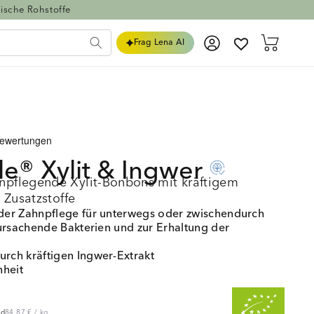
ische Rohstoffe
Einloggen
Warenkorb
Frag Lena AI
le® Xylit &
Ingwer
pflegende Xylit-Bonbons mit kräftigem
 Zusatzstoffe
er Zahnpflege für unterwegs oder zwischendurch
ursachende Bakterien und zur Erhaltung der
ch kräftigen Ingwer-Extrakt
nheit
 optimale Effekte durch innovatives, patentiertes
n
nd
84,87 €
/
kg