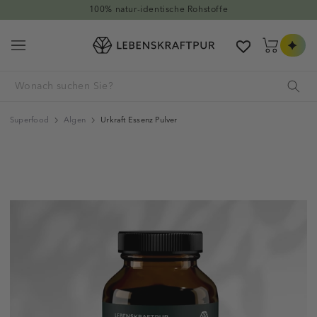
Direkt zum Inhalt
-identische Rohstoffe
He
Warenkorb
Superfood
Algen
Urkraft Essenz Pulver