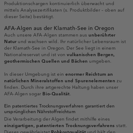
Produktionschargen kontinuierlich überwacht und
mittels Analysezertifikaten (s. Produktbilder – oben auf
dieser Seite) bestätigt.
AFA-Algen aus der Klamath-See in Oregon
Auch unsere AFA-Algen stammen aus
unberührter
Natur
und wachsen wild. Ihr natürlicher Lebensraum ist
der Klamath-See in Oregon. Der See liegt in einem
Nationalreservat und ist von
vulkanischen Bergen,
geothermischen Quellen und Bächen
umgeben.
In dieser Umgebung ist ein
enormer Reichtum an
natürlichen Mineralstoffen und Spurenelementen
zu
finden. Durch ihre artgerechte Haltung haben unser
AFA-Algen sogar
Bio-Qualität
.
Ein patentiertes Trocknungsverfahren garantiert den
ursprünglichen Nährstoffreichtum
Die Verarbeitung der Algen findet mithilfe eines
einzigartigen, patentierten Trocknungsverfahrens
statt.
Dieses gewährleistet
Rohkostqualität
und hält den