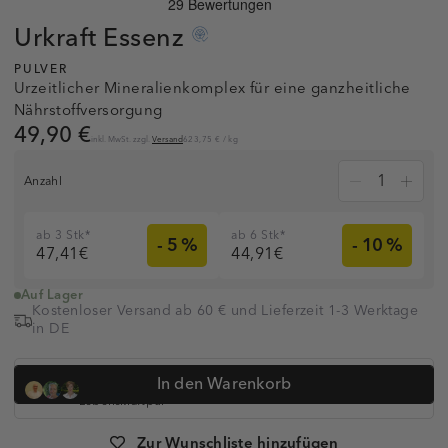
Urkraft
Essenz
PULVER
Urzeitlicher Mineralienkomplex für eine ganzheitliche
Nährstoffversorgung
49,90 €
inkl. MwSt. zzgl.
Versand
623,75 €
/
kg
Anzahl
ab 3 Stk*
ab 6 Stk*
- 5 %
- 10 %
47,41€
44,91€
Auf Lager
Kostenloser Versand ab 60 € und Lieferzeit 1-3 Werktage
in DE
Dr. med. Simon Feldhaus, Heilpraktikerin Anna Koop, Dr.
In den Warenkorb
Anne-Kathrin Huge und
über 320.000 Kunden vertrauen auf
Lebenskraftpur
Artikelnummer:
1008490
Zur Wunschliste hinzufügen