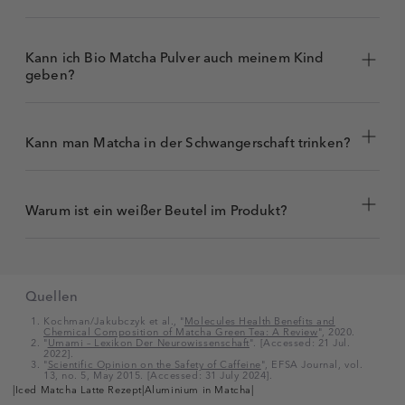
sein.
Kann ich Bio Matcha Pulver auch meinem Kind
geben?
Kann man Matcha in der Schwangerschaft trinken?
Warum ist ein weißer Beutel im Produkt?
Quellen
Kochman/Jakubczyk et al., "
Molecules Health Benefits and
Chemical Composition of Matcha Green Tea: A Review
", 2020.
"
Umami – Lexikon Der Neurowissenschaft
". [Accessed: 21 Jul.
2022].
"
Scientific Opinion on the Safety of Caffeine
", EFSA Journal, vol.
13, no. 5, May 2015. [Accessed: 31 July 2024].
|
Iced Matcha Latte Rezept
|
Aluminium in Matcha
|