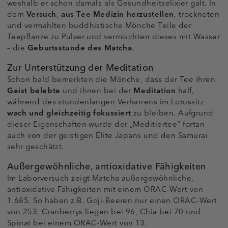
weshalb er schon damals als Gesundheitselixier galt. In
dem
Versuch
,
aus Tee Medizin herzustellen
, trockneten
und vermahlten buddhistische Mönche Teile der
Teepflanze zu Pulver und vermischten dieses mit Wasser
– die
Geburtsstunde des Matcha
.
Zur Unterstützung der Meditation
Schon bald bemerkten die Mönche, dass der Tee ihren
Geist belebte
und ihnen bei der
Meditation
half,
während des stundenlangen Verharrens im Lotussitz
wach und gleichzeitig fokussiert
zu bleiben. Aufgrund
dieser Eigenschaften wurde der „Meditiertee“ fortan
auch von der geistigen Elite Japans und den Samurai
sehr geschätzt.
Außergewöhnliche, antioxidative Fähigkeiten
Im Laborversuch zeigt Matcha außergewöhnliche,
antioxidative Fähigkeiten mit einem ORAC-Wert von
1.685. So haben z.B. Goji-Beeren nur einen ORAC-Wert
von 253, Cranberrys liegen bei 96, Chia bei 70 und
Spinat bei einem ORAC-Wert von 13.