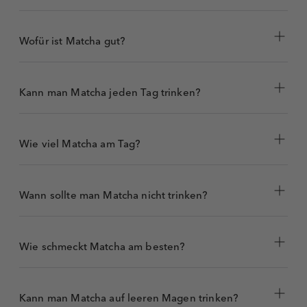
Wofür ist Matcha gut?
Kann man Matcha jeden Tag trinken?
Wie viel Matcha am Tag?
Interessant zu wissen:
Matcha enthält mehr
als
20-mal so viele Antioxidantien
wie
Wann sollte man Matcha nicht trinken?
dieselbe Menge Grüntee.
Wie schmeckt Matcha am besten?
Kann man Matcha auf leeren Magen trinken?