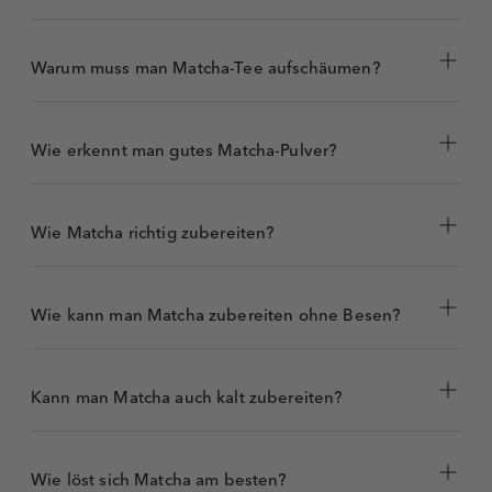
Warum muss man Matcha-Tee aufschäumen?
Wie erkennt man gutes Matcha-Pulver?
Wie Matcha richtig zubereiten?
Häufen Sie ein wenig Matcha-Pulver auf ein
Wie kann man Matcha zubereiten ohne Besen?
weißes Blatt Papier.
Ziehen Sie anschließend mit einem Finger das
Pulver langsam in einer Linie nach unten.
Kann man Matcha auch kalt zubereiten?
Spüren Sie, wie fein die Vermahlung ist. Das
Pulver fühlt sich samtig-weich an.
Beachten Sie den grünen Strich: Es sollte eine
Wie löst sich Matcha am besten?
durchgezogene Linie ohne Lücken entstanden