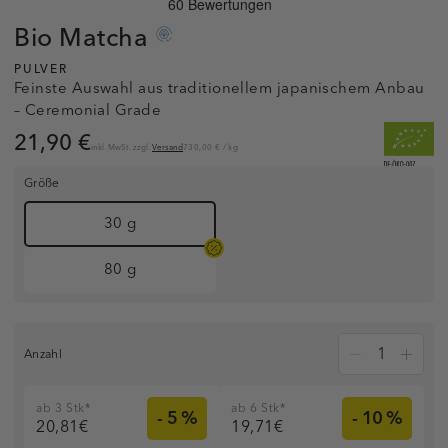
Bio
Matcha
PULVER
Feinste Auswahl aus traditionellem japanischem Anbau
– Ceremonial Grade
21,90 €
inkl. MwSt. zzgl.
Versand
730,00 €
/
kg
Größe
30 g
80 g
Anzahl
ab 3 Stk*
ab 6 Stk*
- 5 %
- 10 %
20,81€
19,71€