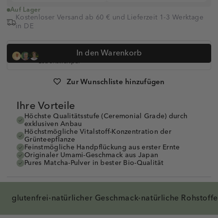
Auf Lager
Kostenloser Versand ab 60 € und Lieferzeit 1-3 Werktage
in DE
Dr. med. Simon Feldhaus, Heilpraktikerin Anna Koop, Dr.
In den Warenkorb
Anne-Kathrin Huge und
über 320.000 Kunden vertrauen auf
Lebenskraftpur
Artikelnummer:
1008250
Zur Wunschliste hinzufügen
Ihre Vorteile
Höchste Qualitätsstufe (Ceremonial Grade) durch
exklusiven Anbau
Höchstmögliche Vitalstoff-Konzentration der
Grünteepflanze
Feinstmögliche Handpflückung aus erster Ernte
Originaler Umami-Geschmack aus Japan
Pures Matcha-Pulver in bester Bio-Qualität
glutenfrei
natürlicher
Geschmack
natürliche
Rohstoffe
·
·