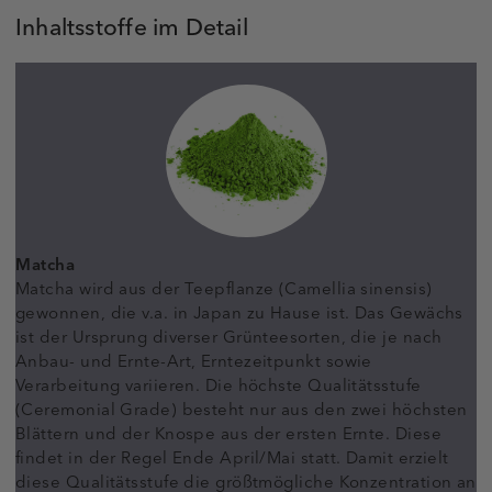
Inhaltsstoffe im Detail
Matcha
Matcha wird aus der Teepflanze (Camellia sinensis)
gewonnen, die v.a. in Japan zu Hause ist. Das Gewächs
ist der Ursprung diverser Grünteesorten, die je nach
Anbau- und Ernte-Art, Erntezeitpunkt sowie
Verarbeitung variieren. Die höchste Qualitätsstufe
(Ceremonial Grade) besteht nur aus den zwei höchsten
Blättern und der Knospe aus der ersten Ernte. Diese
findet in der Regel Ende April/Mai statt. Damit erzielt
diese Qualitätsstufe die größtmögliche Konzentration an