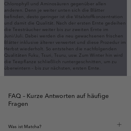
Chlorophyll und Aminosäuren gegenüber allen
anderen. Denn je weiter unten sich die Blätter
befinden, desto geringer ist die Vitalstoffkonzentration
und damit die Qualität. Nach der ersten Ernte gedeihen
die Teesträucher weiter bis zur zweiten Ernte im
Juni/Juli. Dabei werden die neu gewachsenen frischen
Blätter inklusive älterer verwertet und diese Prozedur im
Herbst wiederholt. So entstehen die nachfolgenden
Qualitäten Fuku, Tsuri, Tsuru, usw. Zum Winter hin wird
die Teepflanze schließlich runtergeschnitten, um zu
überwintern – bis zur nächsten, ersten Ernte.
FAQ – Kurze Antworten auf häufige
Fragen
Was ist Matcha?