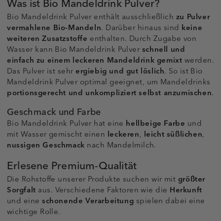
Was ist Bio Mandeldrink Pulver?
Bio Mandeldrink Pulver enthält ausschließlich
zu Pulver
vermahlene Bio-Mandeln
. Darüber hinaus sind
keine
weiteren Zusatzstoffe
enthalten. Durch Zugabe von
Wasser kann Bio Mandeldrink Pulver
schnell und
einfach zu einem leckeren Mandeldrink gemixt
werden.
Das Pulver ist sehr
ergiebig und gut löslich
. So ist Bio
Mandeldrink Pulver optimal geeignet, um Mandeldrinks
portionsgerecht und unkompliziert selbst anzumischen
.
Geschmack und Farbe
Bio Mandeldrink Pulver hat eine
hellbeige Farbe
und
mit Wasser gemischt einen
leckeren
,
leicht süßlichen
,
nussigen Geschmack
nach Mandelmilch.
Erlesene Premium-Qualität
Die Rohstoffe unserer Produkte suchen wir mit
größter
Sorgfalt
aus. Verschiedene Faktoren wie die
Herkunft
und eine
schonende Verarbeitung
spielen dabei eine
wichtige Rolle.