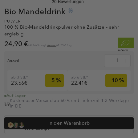
Bio
Mandeldrink
PULVER
100 % Bio-Mandeldrinkpulver ohne Zusätze – sehr
ergiebig
24,90 €
inkl. MwSt. zzgl.
Versand
62,25 €
/
kg
Anzahl
ab 3 Stk*
ab 6 Stk*
- 5 %
- 10 %
23,66€
22,41€
Auf Lager
Kostenloser Versand ab 60 € und Lieferzeit 1-3 Werktage
in DE
Dr. med. Simon Feldhaus, Heilpraktikerin Anna Koop, Dr.
In den Warenkorb
Anne-Kathrin Huge und
über 320.000 Kunden vertrauen auf
Lebenskraftpur
Artikelnummer:
1009045