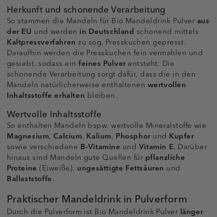
Herkunft und schonende Verarbeitung
So stammen die Mandeln für Bio Mandeldrink Pulver
aus
der EU
und werden
in Deutschland
schonend mittels
Kaltpressverfahren
zu sog. Presskuchen gepresst.
Daraufhin werden die Presskuchen fein vermahlen und
gesiebt, sodass ein
feines Pulver
entsteht. Die
schonende Verarbeitung sorgt dafür, dass die in den
Mandeln natürlicherweise enthaltenen
wertvollen
Inhaltsstoffe erhalten
bleiben.
Wertvolle Inhaltsstoffe
So enthalten Mandeln bspw. wertvolle Mineralstoffe wie
Magnesium
,
Calcium
,
Kalium
,
Phosphor
und
Kupfer
sowie verschiedene
B-Vitamine
und
Vitamin E
. Darüber
hinaus sind Mandeln gute Quellen für
pflanzliche
Proteine
(Eiweiße),
ungesättigte Fettsäuren
und
Ballaststoffe
.
Praktischer Mandeldrink in Pulverform
Durch die Pulverform ist Bio Mandeldrink Pulver
länger