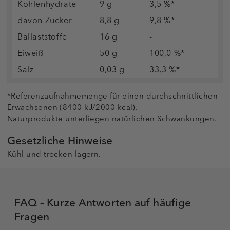
Kohlenhydrate
9 g
3,5 %*
davon Zucker
8,8 g
9,8 %*
Ballaststoffe
16 g
-
Eiweiß
50 g
100,0 %*
Salz
0,03 g
33,3 %*
*Referenzaufnahmemenge für einen durchschnittlichen
Erwachsenen (8400 kJ/2000 kcal).
Naturprodukte unterliegen natürlichen Schwankungen.
Gesetzliche Hinweise
Kühl und trocken lagern.
FAQ – Kurze Antworten auf häufige
Fragen