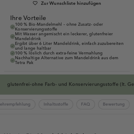
Zur Wunschliste hinzufügen
Ihre Vorteile
100 % Bio-Mandelmehl – ohne Zusatz- oder
Konservierungsstoffe
Mit Wasser angemischt ein leckerer, glutenfreier
Mandeldrink
Ergibt über 6 Liter Mandeldrink, einfach zuzubereiten
und lange haltbar
100 % löslich durch extra-feine Vermahlung
Nachhaltige Alternative zum Mandeldrink aus dem
Tetra Pak
glutenfrei
ohne Farb- und
Konservierungsstoffe
(lt. G
·
zehrempfehlung
Inhaltsstoffe
FAQ
Bewertung