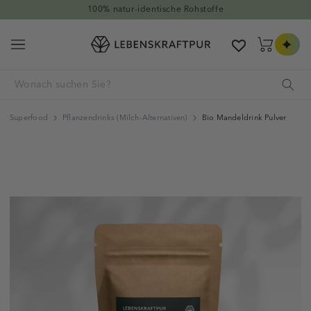
Direkt zum Inhalt
100% natur-identische Rohstoffe
Warenkorb
Superfood
Pflanzendrinks (Milch-Alternativen)
Bio Mandeldrink Pulver