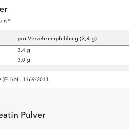
er
alis®
pro Verzehrempfehlung (3,4 g)
3,4 g
3,0 g
 (EU) Nr. 1169/2011.
atin Pulver