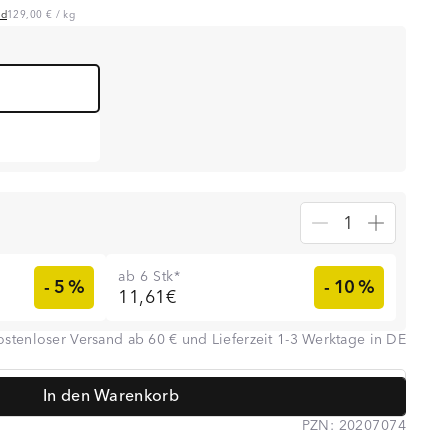
nd
129,00 €
/
kg
ab 6 Stk*
- 5 %
- 10 %
11,61€
ostenloser Versand ab 60 € und Lieferzeit 1-3 Werktage in DE
 Feldhaus, Heilpraktikerin Anna Koop, Dr. Anne-Kathrin Huge und
In den Warenkorb
unden vertrauen auf Lebenskraftpur
PZN:
20207074