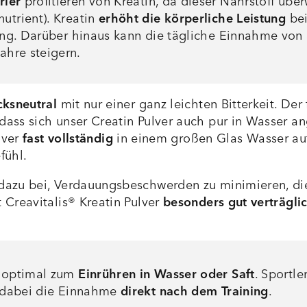
rier
profitieren von Kreatin, da dieser Nährstoff über
utrient). Kreatin
erhöht die körperliche Leistung
bei
ung. Darüber hinaus kann die tägliche Einnahme von 3
hre steigern.
ksneutral
mit nur einer ganz leichten Bitterkeit. Der
dass sich unser Creatin Pulver auch pur in Wasser a
lver
fast vollständig
in einem großen Glas Wasser au
fühl.
 dazu bei, Verdauungsbeschwerden zu minimieren, di
 Creavitalis® Kreatin Pulver
besonders gut verträgli
r optimal zum
Einrühren in Wasser oder Saft
. Sportl
st dabei die Einnahme
direkt nach dem Training
.