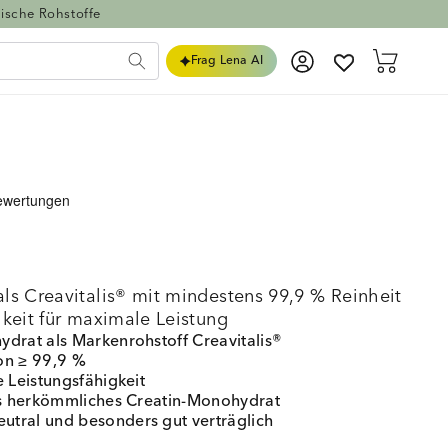
ische Rohstoffe
Einloggen
Warenkorb
Frag Lena AI
ls Creavitalis® mit mindestens 99,9 % Reinheit
hkeit für maximale Leistung
drat als Markenrohstoff Creavitalis®
on ≥ 99,9 %
e Leistungsfähigkeit
als herkömmliches Creatin-Monohydrat
tral und besonders gut verträglich