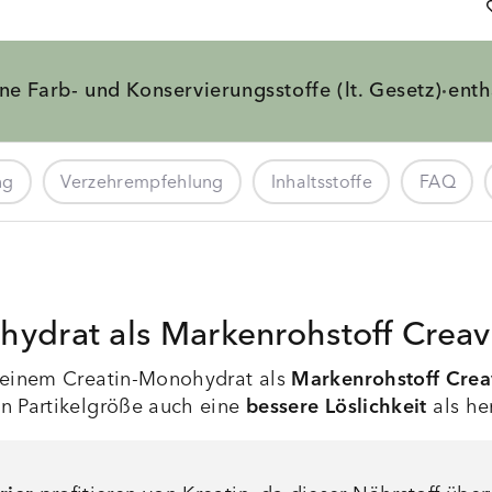
ne Farb- und
Konservierungsstoffe
(lt. Gesetz)
enth
·
ng
Verzehrempfehlung
Inhaltsstoffe
FAQ
hydrat als Markenrohstoff Creavi
 reinem Creatin-Monohydrat als
Markenrohstoff Creav
n Partikelgröße auch eine
bessere Löslichkeit
als he