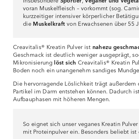
Insbesondere
Sportler
,
Veganer und Vegeta
voran Muskelfleisch – vorkommt (sog. Carnin
kurzzeitiger intensiver körperlicher Betätig
die
Muskelkraft
von Erwachsenen über 55 Ja
Creavitalis® Kreatin Pulver ist
nahezu geschmac
Geschmack ist deutlich weniger ausgeprägt, so
Mikronisierung
löst sich
Creavitalis® Kreatin Pu
Boden noch ein unangenehm sandiges Mundge
Die hervorragende Löslichkeit trägt außerdem
Partikel im Darm entstehen können. Dadurch ist
Aufbauphasen mit höheren Mengen.
So eignet sich unser veganes Kreatin Pulve
mit Proteinpulver ein. Besonders beliebt i