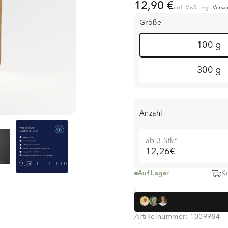
12,90 €
inkl. MwSt. zzgl.
Versa
Größe
100 g
300 g
Anzahl
ab 3 Stk*
12,26€
K
Auf Lager
Dr. med. Simon
über 320.000 K
Artikelnummer:
1009984