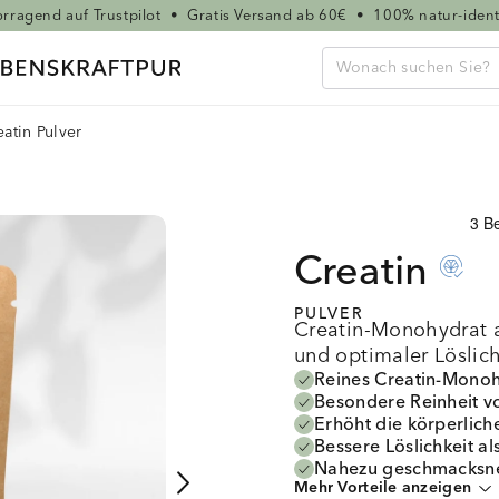
rragend auf Trustpilot
•
Gratis Versand ab 60€
•
100% natur-ident
eatin Pulver
Creatin
PULVER
Creatin-Monohydrat a
und optimaler Löslic
Reines Creatin-Monohy
Besondere Reinheit v
Erhöht die körperlich
Bessere Löslichkeit 
Nahezu geschmacksneu
Mehr Vorteile anzeigen