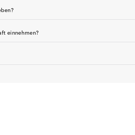
eben?
haft einnehmen?