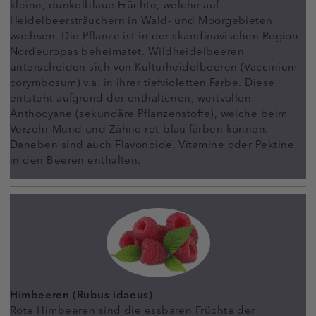
kleine, dunkelblaue Früchte, welche auf
Heidelbeersträuchern in Wald- und Moorgebieten
wachsen. Die Pflanze ist in der skandinavischen Region
Nordeuropas beheimatet. Wildheidelbeeren
unterscheiden sich von Kulturheidelbeeren (Vaccinium
corymbosum) v.a. in ihrer tiefvioletten Farbe. Diese
entsteht aufgrund der enthaltenen, wertvollen
Anthocyane (sekundäre Pflanzenstoffe), welche beim
Verzehr Mund und Zähne rot-blau färben können.
Daneben sind auch Flavonoide, Vitamine oder Pektine
in den Beeren enthalten.
Himbeeren (Rubus idaeus)
Rote Himbeeren sind die essbaren Früchte der