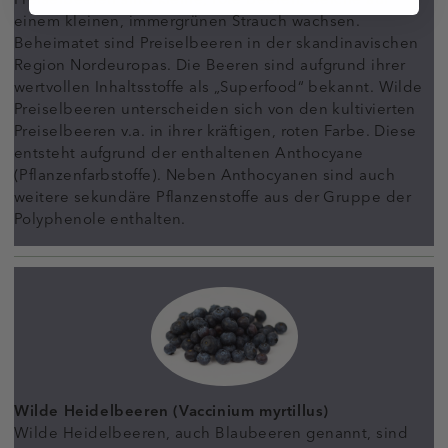
einem kleinen, immergrünen Strauch wachsen.
Beheimatet sind Preiselbeeren in der skandinavischen
Region Nordeuropas. Die Beeren sind aufgrund ihrer
wertvollen Inhaltsstoffe als „Superfood“ bekannt. Wilde
Preiselbeeren unterscheiden sich von den kultivierten
Preiselbeeren v.a. in ihrer kräftigen, roten Farbe. Diese
entsteht aufgrund der enthaltenen Anthocyane
(Pflanzenfarbstoffe). Neben Anthocyanen sind auch
weitere sekundäre Pflanzenstoffe aus der Gruppe der
Polyphenole enthalten.
Wilde Heidelbeeren (Vaccinium myrtillus)
Wilde Heidelbeeren, auch Blaubeeren genannt, sind