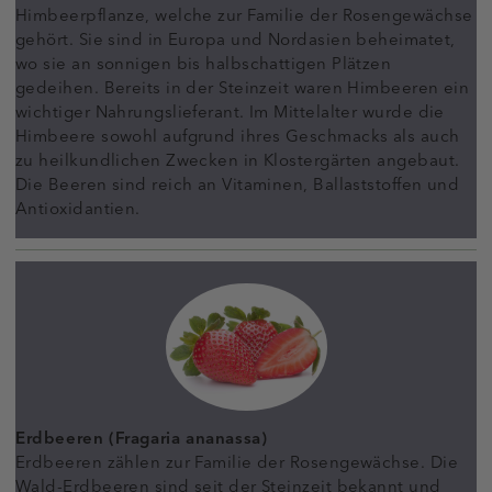
Himbeerpflanze, welche zur Familie der Rosengewächse
gehört. Sie sind in Europa und Nordasien beheimatet,
wo sie an sonnigen bis halbschattigen Plätzen
gedeihen. Bereits in der Steinzeit waren Himbeeren ein
wichtiger Nahrungslieferant. Im Mittelalter wurde die
Himbeere sowohl aufgrund ihres Geschmacks als auch
zu heilkundlichen Zwecken in Klostergärten angebaut.
Die Beeren sind reich an Vitaminen, Ballaststoffen und
Antioxidantien.
Erdbeeren (Fragaria ananassa)
Erdbeeren zählen zur Familie der Rosengewächse. Die
Wald-Erdbeeren sind seit der Steinzeit bekannt und