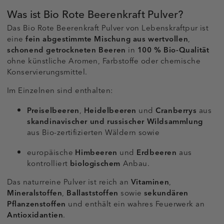
Was ist Bio Rote Beerenkraft Pulver?
Das Bio Rote Beerenkraft Pulver von Lebenskraftpur ist
eine
fein abgestimmte Mischung aus wertvollen
,
schonend getrockneten Beeren
in
100 % Bio-Qualität
ohne künstliche Aromen, Farbstoffe oder chemische
Konservierungsmittel.
Im Einzelnen sind enthalten:
Preiselbeeren
,
Heidelbeeren
und
Cranberrys
aus
skandinavischer und russischer Wildsammlung
aus Bio-zertifizierten Wäldern sowie
europäische
Himbeeren
und
Erdbeeren
aus
kontrolliert
biologischem
Anbau.
Das naturreine Pulver ist reich an
Vitaminen
,
Mineralstoffen
,
Ballaststoffen
sowie
sekundären
Pflanzenstoffen
und enthält ein wahres Feuerwerk an
Antioxidantien
.