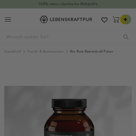
Direkt zum Inhalt
Hervorragend auf Trustpilot
Warenkorb
Superfood
Frucht- & Beerenpulver
Bio Rote Beerenkraft Pulver