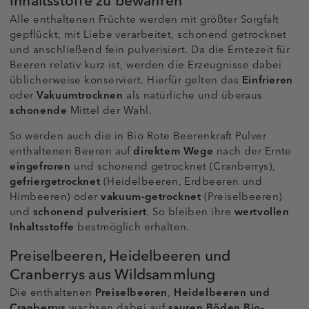
Inhaltsstoffe zu bewahren
Alle enthaltenen Früchte werden mit größter Sorgfalt
gepflückt, mit Liebe verarbeitet, schonend getrocknet
und anschließend fein pulverisiert. Da die Erntezeit für
Beeren relativ kurz ist, werden die Erzeugnisse dabei
üblicherweise konserviert. Hierfür gelten das
Einfrieren
oder
Vakuumtrocknen
als natürliche und überaus
schonende
Mittel der Wahl.
So werden auch die in Bio Rote Beerenkraft Pulver
enthaltenen Beeren auf
direktem Wege
nach der Ernte
eingefroren
und schonend getrocknet (Cranberrys),
gefriergetrocknet
(Heidelbeeren, Erdbeeren und
Himbeeren) oder
vakuum-getrocknet
(Preiselbeeren)
und
schonend pulverisiert
. So bleiben ihre
wertvollen
Inhaltsstoffe
bestmöglich erhalten.
Preiselbeeren, Heidelbeeren und
Cranberrys aus Wildsammlung
Die enthaltenen
Preiselbeeren
,
Heidelbeeren
und
Cranberrys
wachsen dabei auf
sauren Böden
Bio-