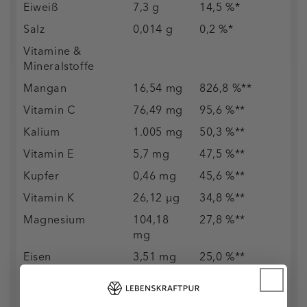
Eiweiß
7,3 g
14,5 %*
Salz
0,014 g
0,2 %*
Vitamine &
Mineralstoffe
Mangan
16,54 mg
826,8 %**
Vitamin C
76,49 mg
95,6 %**
Kalium
1.005 mg
50,3 %**
Vitamin E
5,7 mg
47,5 %**
Kupfer
0,46 mg
45,6 %**
Vitamin K
26,12 µg
34,8 %**
Magnesium
104,18
27,8 %**
mg
Eisen
3,51 mg
25,0 %**
Phosphor
161,32
23,1 %**
mg