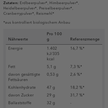
Zutaten:
Erdbeerpulver*, Himbeerpulver*,
Heidelbeerpulver*, Preiselbeerpulver*,
Cranberrypulver*, Reismehl*
*aus kontrolliert biologischem Anbau
Pro 100
Nährwerte
g
Referenzmenge
Energie
1.402
16,7 %*
kJ/335
kcal
Fett
5,1 g
7,3 %*
davon gesättigte
0,53 g
2,6 %*
Fettsäuren
Kohlenhydrate
47 g
18,2 %*
davon Zucker
29 g
31,7 %*
Ballaststoffe
32 g
-