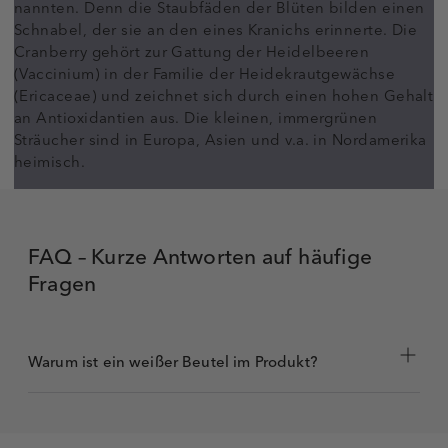
nannten. Denn die Staubfäden der Blüten bilden einen
Schnabel, der sie an den eines Kranichs erinnerte. Die
Cranberry gehört zur Gattung der Heidelbeeren
(Vaccinium) in der Familie der Heidekrautgewächse
(Ericaceae) und zeichnet sich durch einen hohen Gehalt
an Antioxidantien aus. Die kleinen, immergrünen
Sträucher sind in Europa, Asien und v.a. in Nordamerika
heimisch.
FAQ – Kurze Antworten auf häufige
Fragen
Warum ist ein weißer Beutel im Produkt?