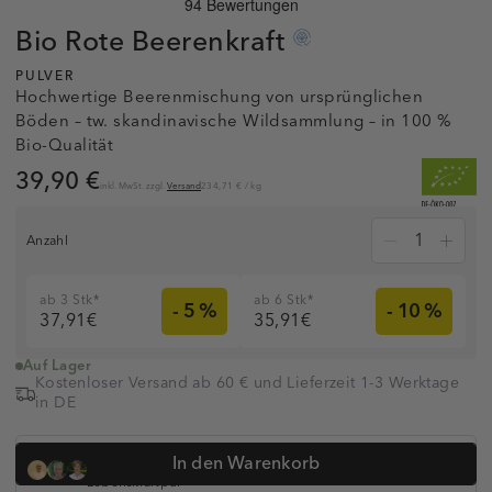
Bio Rote
Beerenkraft
PULVER
Hochwertige Beerenmischung von ursprünglichen
Böden – tw. skandinavische Wildsammlung – in 100 %
Bio-Qualität
39,90 €
inkl. MwSt. zzgl.
Versand
234,71 €
/
kg
Anzahl
ab 3 Stk*
ab 6 Stk*
- 5 %
- 10 %
37,91€
35,91€
Auf Lager
Kostenloser Versand ab 60 € und Lieferzeit 1-3 Werktage
in DE
Dr. med. Simon Feldhaus, Heilpraktikerin Anna Koop, Dr.
In den Warenkorb
Anne-Kathrin Huge und
über 320.000 Kunden vertrauen auf
Lebenskraftpur