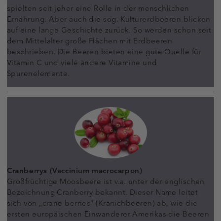
spielten seit jeher eine Rolle in der menschlichen
Ernährung. Aber auch die sog. Kulturerdbeeren blicken
auf eine lange Geschichte zurück. So werden schon seit
dem Mittelalter große Flächen mit Erdbeeren
beschrieben. Die Beeren bieten eine gute Quelle für
Vitamin C und viele andere Vitamine und
Spurenelemente.
Cranberrys (Vaccinium macrocarpon)
Großfrüchtige Moosbeere ist v.a. unter der englischen
Bezeichnung Cranberry bekannt. Dieser Name leitet
sich von „crane berries“ (Kranichbeeren) ab, wie die
ersten europäischen Einwanderer Amerikas die Beeren