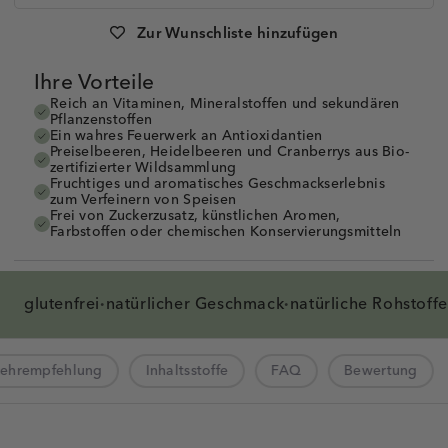
Artikelnummer:
1008532
Zur Wunschliste hinzufügen
Ihre Vorteile
Reich an Vitaminen, Mineralstoffen und sekundären
Pflanzenstoffen
Ein wahres Feuerwerk an Antioxidantien
Preiselbeeren, Heidelbeeren und Cranberrys aus Bio-
zertifizierter Wildsammlung
Fruchtiges und aromatisches Geschmackserlebnis
zum Verfeinern von Speisen
Frei von Zuckerzusatz, künstlichen Aromen,
Farbstoffen oder chemischen Konservierungsmitteln
glutenfrei
natürlicher
Geschmack
natürliche
Rohstoffe
·
·
zehrempfehlung
Inhaltsstoffe
FAQ
Bewertung