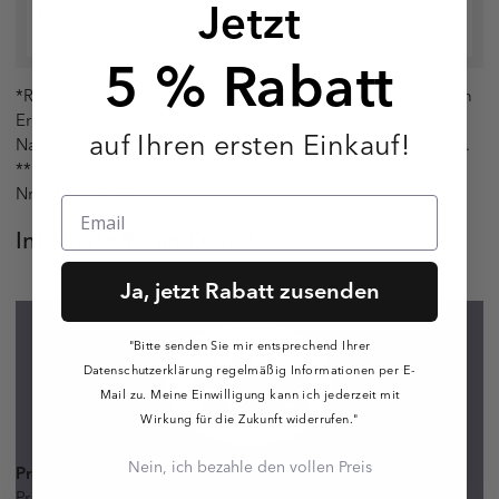
Jetzt
Calcium
164,89
20,6 %**
mg
5 % Rabatt
*Referenzaufnahmemenge für einen durchschnittlichen
Erwachsenen (8400 kJ/2000 kcal).
auf Ihren ersten Einkauf!
Naturprodukte unterliegen natürlichen Schwankungen.
**Prozentsatz der Nährstoffbezugswerte gem. VO (EU)
Nr. 1169/2011.
Inhaltsstoffe im Detail
Ja, jetzt Rabatt zusenden
"Bitte senden Sie mir entsprechend Ihrer
Datenschutzerklärung regelmäßig Informationen per E-
Mail zu. Meine Einwilligung kann ich jederzeit mit
Wirkung für die Zukunft widerrufen."
Nein, ich bezahle den vollen Preis
Preiselbeeren (Vaccinium vitis-idaea)
Preiselbeeren sind kleine, rote Beeren, welche auf