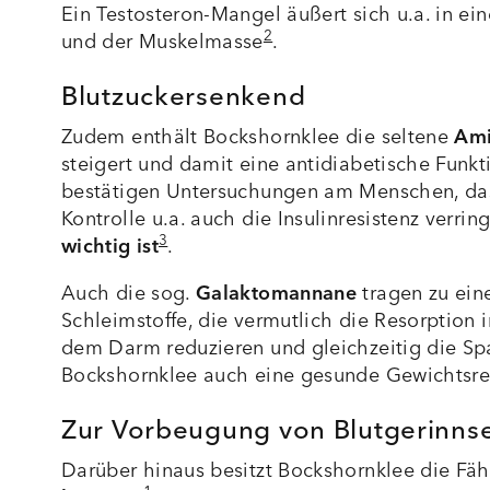
Ein Testosteron-Mangel äußert sich u.a. in ei
2
und der Muskelmasse
.
Blutzuckersenkend
Zudem enthält Bockshornklee die seltene
Ami
steigert und damit eine antidiabetische Funkti
bestätigen Untersuchungen am Menschen, das
Kontrolle u.a. auch die Insulinresistenz verri
3
wichtig ist
.
Auch die sog.
Galaktomannane
tragen zu ein
Schleimstoffe, die vermutlich die Resorptio
dem Darm reduzieren und gleichzeitig die S
Bockshornklee auch eine gesunde Gewichtsre
Zur Vorbeugung von Blutgerinns
Darüber hinaus besitzt Bockshornklee die Fäh