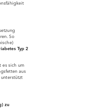
onsfähigkeit
isetzung
ren. So
ische)
iabetes Typ 2
t es sich um
gsfetten aus
unterstützt
g)
zu