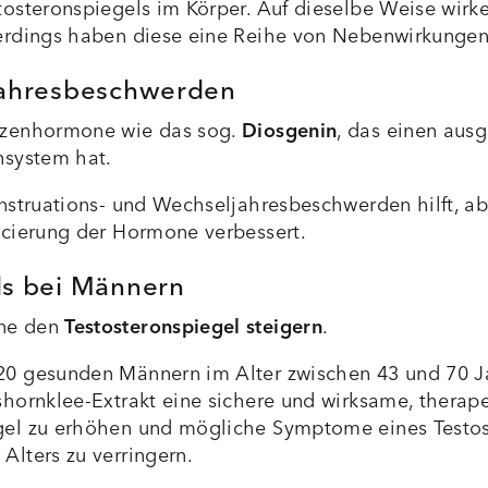
osteronspiegels im Körper. Auf dieselbe Weise wirk
erdings haben diese eine Reihe von Nebenwirkungen
jahresbeschwerden
nzenhormone wie das sog.
Diosgenin
, das einen aus
nsystem hat.
nstruations- und Wechseljahresbeschwerden hilft, ab
ncierung der Hormone verbessert.
ls bei Männern
one den
Testosteronspiegel steigern
.
20 gesunden Männern im Alter zwischen 43 und 70 
hornklee-Extrakt eine sichere und wirksame, therap
gel zu erhöhen und mögliche Symptome eines Testo
lters zu verringern.