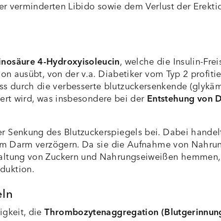
ner verminderten Libido sowie dem Verlust der Erekti
nosäure 4-Hydroxyisoleucin
, welche die Insulin-Fre
on ausübt, von der v.a. Diabetiker vom Typ 2 profitie
s durch die verbesserte blutzuckersenkende (glykäm
ngert wird, was insbesondere bei der
Entstehung von D
er Senkung des Blutzuckerspiegels bei. Dabei handel
n im Darm verzögern. Da sie die Aufnahme von Nahrun
paltung von Zuckern und Nahrungseiweißen hemmen, 
duktion.
eln
igkeit, die
Thrombozytenaggregation (Blutgerinnun