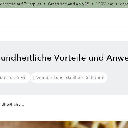
rragend auf Trustpilot
•
Gratis Versand ab 60€
•
100% natur-ident
ndheitliche Vorteile und Anwen
sedauer: 6 Min
von der Lebenskraftpur Redaktion
dheitliche...