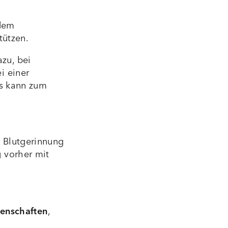
 dem
tützen.
zu, bei
i einer
es kann zum
 Blutgerinnung
 vorher mit
genschaften
,