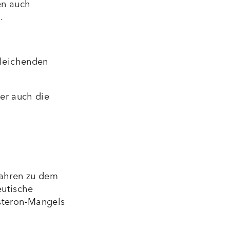
en auch
.
gleichenden
er auch die
Jahren zu dem
eutische
steron-Mangels