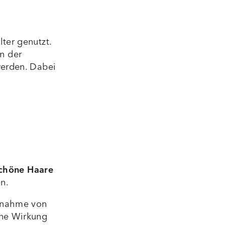
ter genutzt.
in der
erden. Dabei
z
 schöne Haare
n.
innahme von
ine Wirkung