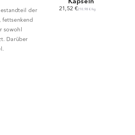
Kapseln
21,52 €
estandteil der
210,98 €
/
kg
, fettsenkend
er sowohl
t. Darüber
l.