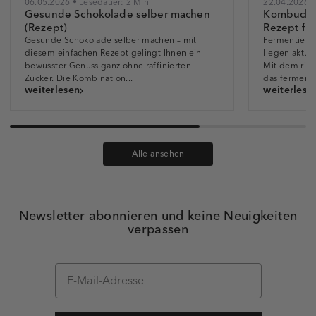
06.05.2026 • Lesedauer: 2 Min
22.04.2026 •
Gesunde Schokolade selber machen
Kombucha
(Rezept)
Rezept für
Gesunde Schokolade selber machen – mit
Fermentiert
diesem einfachen Rezept gelingt Ihnen ein
liegen aktue
bewusster Genuss ganz ohne raffinierten
Mit dem ric
Zucker. Die Kombination...
das fermenti
weiterlesen
weiterlese
Alle ansehen
Newsletter abonnieren und keine Neuigkeiten
verpassen