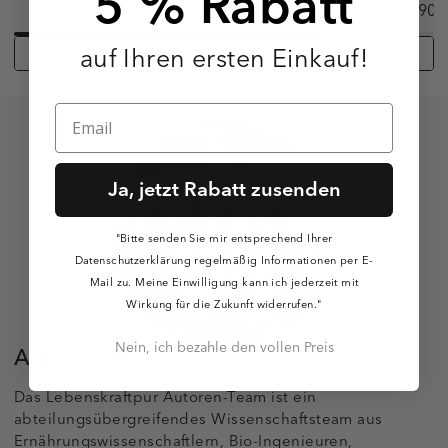
5 % Rabatt
24,90 €
18,90 
24,90 €
/
kg
auf Ihren ersten Einkauf!
Alle ansehen
Ja, jetzt Rabatt zusenden
"Bitte senden Sie mir entsprechend Ihrer
Datenschutzerklärung regelmäßig Informationen per E-
Mail zu. Meine Einwilligung kann ich jederzeit mit
Wirkung für die Zukunft widerrufen."
Nein, ich bezahle den vollen Preis
Autoren-Team
Das Lebenskraftpur Autoren-Team ist ein
abteilungsübergreifendes Wissenschaftsteam aus
Ernährungswissenschaftlern, Bio-Ingenieuren,