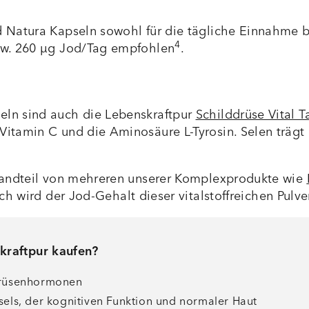
d Natura Kapseln sowohl für die tägliche Einnahme 
4
spw. 260 µg Jod/Tag empfohlen
.
eln sind auch die Lebenskraftpur
Schilddrüse Vital T
itamin C und die Aminosäure L-Tyrosin. Selen trägt 
standteil von mehreren unserer Komplexprodukte wie
ch wird der Jod-Gehalt dieser vitalstoffreichen Pul
kraftpur kaufen?
ddrüsenhormonen
sels, der kognitiven Funktion und normaler Haut