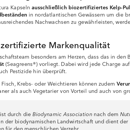
atura Kapseln
ausschließlich biozertifiziertes Kelp-Pu
dbeständen
in nordatlantischen Gewässern um die br
n ausreichendes Nachwachsen zu gewährleisten, werd
zertifizierte Markenqualität
chaftsteam besonders am Herzen, dass das in den B
ät
(Seagreens®) vorliegt. Dabei wird jede Charge auf 
ch Pestizide hin überprüft.
 Fisch, Krebs- oder Weichtieren können zudem
Verun
ner als auch Vegetarier von Vorteil und auch von gr
ist durch die
Biodynamic Association
nach dem
Nut
zen der biodynamischen Landwirtschaft und dient der 
n für den menschlichen Verzehr.