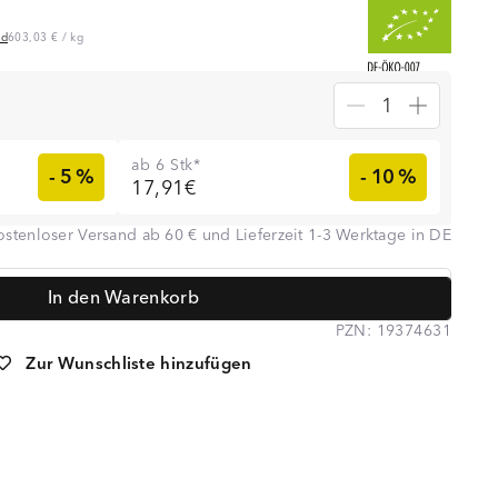
nd
603,03 €
/
kg
ab 6 Stk*
- 5 %
- 10 %
17,91€
ostenloser Versand ab 60 € und Lieferzeit 1-3 Werktage in DE
 Feldhaus, Heilpraktikerin Anna Koop, Dr. Anne-Kathrin Huge und
In den Warenkorb
unden vertrauen auf Lebenskraftpur
PZN:
19374631
Zur Wunschliste hinzufügen