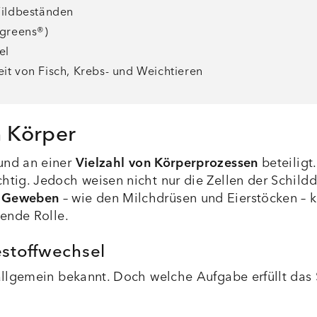
Wildbeständen
agreens®)
el
t von Fisch, Krebs- und Weichtieren
n Körper
nd an einer
Vielzahl von Körperprozessen
beteiligt.
tig. Jedoch weisen nicht nur die Zellen der Schildd
 Geweben
– wie den Milchdrüsen und Eierstöcken –
dende Rolle.
stoffwechsel
t allgemein bekannt. Doch welche Aufgabe erfüllt 