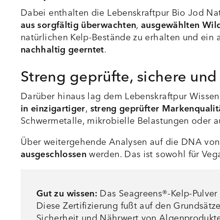
Dabei enthalten die Lebenskraftpur Bio Jod N
aus sorgfältig überwachten
,
ausgewählten Wil
natürlichen Kelp-Bestände zu erhalten und ei
nachhaltig geerntet
.
Streng geprüfte, sichere und 
Darüber hinaus lag dem Lebenskraftpur Wissens
in einzigartiger
,
streng geprüfter Markenqualit
Schwermetalle, mikrobielle Belastungen oder au
Über weitergehende Analysen auf die DNA von
ausgeschlossen
werden. Das ist sowohl für Vega
Gut zu wissen:
Das Seagreens®-Kelp-Pulver 
Diese Zertifizierung fußt auf den Grundsät
Sicherheit und Nährwert von Algenprodukte