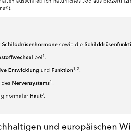
lten ausschließlich natürliches Jod aus biozertifizi
ns®).
r
Schilddrüsenhormone
sowie die
Schilddrüsenfunkt
1
estoffwechsel
bei
.
1,2
ive Entwicklung
und
Funktion
.
1
n des
Nervensystems
.
3
ung normaler
Haut
.
nachhaltigen und europäischen 