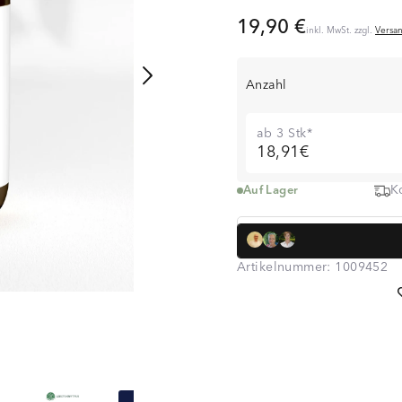
Weichtieren
19,90 €
inkl. MwSt. zzgl.
Versa
Anzahl
ab 3 Stk*
18,91€
K
Auf Lager
Dr. med. Simon
über 320.000 K
Artikelnummer:
1009452