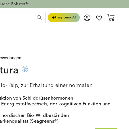
ische Rohstoffe
Einloggen
Warenkorb
Frag Lena AI
tura
io-Kelp, zur Erhaltung einer normalen
uktion von Schilddrüsenhormonen
 Energiestoffwechsels, der kognitiven Funktion und
s nordischen Bio-Wildbeständen
arkenqualität (Seagreens®)
ntierte Abwesenheit von Fisch, Krebs- und