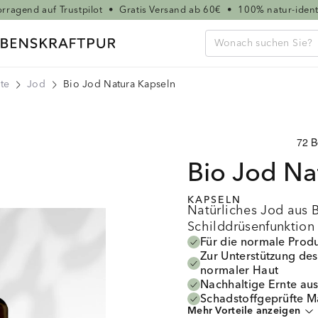
rragend auf Trustpilot
•
Gratis Versand ab 60€
•
100% natur-ident
te
Jod
Bio Jod Natura Kapseln
Bio Jod
Na
KAPSELN
Natürliches Jod aus B
Schilddrüsenfunktion
Für die normale Prod
Zur Unterstützung des
normaler Haut
Nachhaltige Ernte au
Schadstoffgeprüfte M
Mehr Vorteile anzeigen
Per DNA-Analyse gara