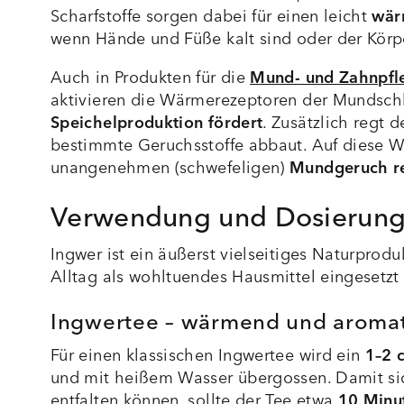
Scharfstoffe sorgen dabei für einen leicht
wär
wenn Hände und Füße kalt sind oder der Kör
Auch in Produkten für die
Mund- und Zahnpfl
aktivieren die Wärmerezeptoren der Mundsch
Speichelproduktion
fördert
. Zusätzlich regt
bestimmte Geruchsstoffe abbaut. Auf diese W
unangenehmen (schwefeligen)
Mundgeruch r
Verwendung und Dosierung
Ingwer ist ein äußerst vielseitiges Naturprod
Alltag als wohltuendes Hausmittel eingesetzt
Ingwertee – wärmend und aromat
Für einen klassischen Ingwertee wird ein
1–2 
und mit heißem Wasser übergossen. Damit sich
entfalten können, sollte der Tee etwa
10 Minu