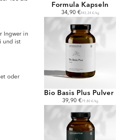
Formula Kapseln
34,90 €
943,24 €
/
kg
r Ingwer in
 und ist
net oder
Bio Basis Plus Pulver
39,90 €
79,80 €
/
kg