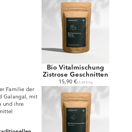
Bio Vitalmischung
Zistrose Geschnitten
15,90 €
63,60 €
/
kg
er Familie der
 Galangal, mit
a und ihre
ittel
raditionellen