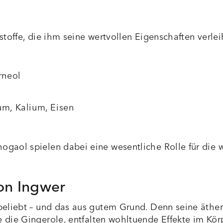
sstoffe, die ihm seine wertvollen Eigenschaften verlei
rneol
um
, Kalium, Eisen
ogaol spielen dabei eine wesentliche Rolle für die 
on Ingwer
 beliebt – und das aus gutem Grund. Denn seine äthe
e die Gingerole, entfalten wohltuende Effekte im Kör