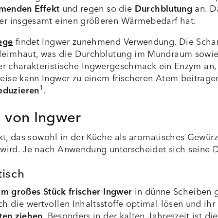
menden Effekt
und regen so die
Durchblutung
an. D
per insgesamt einen größeren Wärmebedarf hat.
ege
findet Ingwer zunehmend Verwendung. Die Schar
leimhaut, was die Durchblutung im Mundraum sowie
 der charakteristische Ingwergeschmack ein Enzym an,
eise kann Ingwer zu einem frischeren Atem beitrage
1
eduzieren
.
 von Ingwer
ukt, das sowohl in der Küche als aromatisches Gewürz
 wird. Je nach Anwendung unterscheidet sich seine 
isch
cm großes Stück frischer Ingwer
in dünne Scheiben g
 die wertvollen Inhaltsstoffe optimal lösen und ihr
ten ziehen
. Besonders in der kalten Jahreszeit ist die