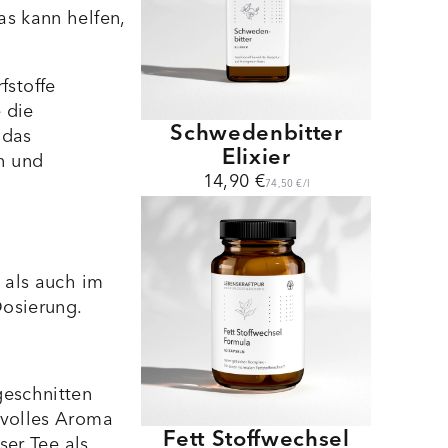
as kann helfen,
fstoffe
 die
Schwedenbitter
 das
Elixier
n und
14,90 €
74,50 €
/
l
 als auch im
Dosierung.
eschnitten
 volles Aroma
Fett Stoffwechsel
ser Tee als