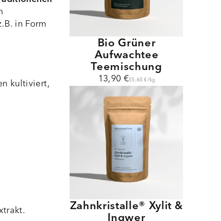
n
.B. in Form
Bio Grüner
Aufwachtee
Teemischung
13,90 €
55,60 €
/
kg
 kultiviert,
Zahnkristalle® Xylit &
xtrakt.
Ingwer