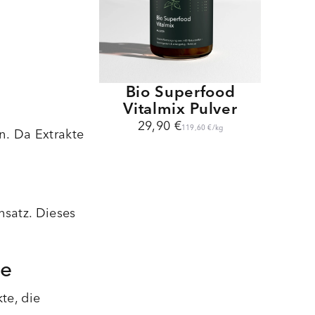
Bio Superfood
Vitalmix Pulver
29,90 €
119,60 €
/
kg
en. Da Extrakte
satz. Dieses
se
te, die