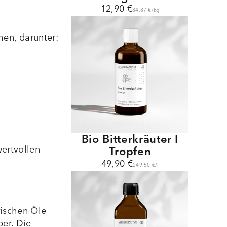
12,90 €
84,87 €
/
kg
hen, darunter:
Bio Bitterkräuter I
wertvollen
Tropfen
49,90 €
249,50 €
/
l
rischen Öle
per. Die