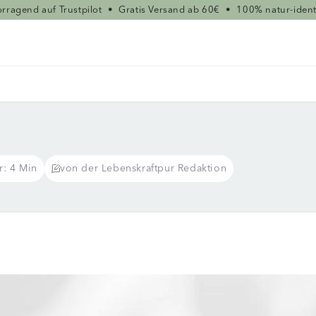
rragend auf Trustpilot
•
Gratis Versand ab 60€
•
100% natur-ident
r: 4 Min
von der Lebenskraftpur Redaktion