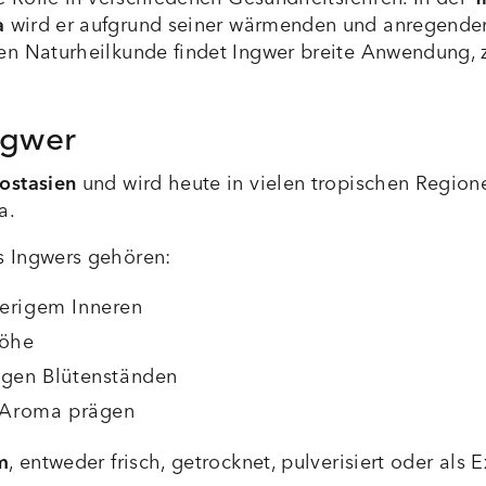
a
wird er aufgrund seiner wärmenden und anregende
n Naturheilkunde findet Ingwer breite Anwendung, z
ngwer
ostasien
und wird heute in vielen tropischen Regionen
a.
s Ingwers gehören:
serigem Inneren
Höhe
tigen Blütenständen
e Aroma prägen
m
, entweder frisch, getrocknet, pulverisiert oder als E