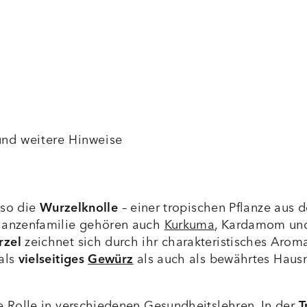
nd weitere Hinweise
lso die
Wurzelknolle
– einer tropischen Pflanze aus d
Pflanzenfamilie gehören auch
Kurkuma
, Kardamom und
rzel
zeichnet sich durch ihr charakteristisches Arom
 als
vielseitiges
Gewürz
als auch als bewährtes Hausm
ge Rolle in verschiedenen Gesundheitslehren. In der
T