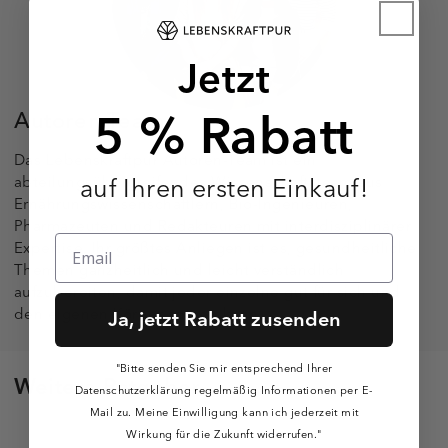
Jetzt
5 % Rabatt
Autoren-Team
Das Lebenskraftpur Autoren-Team ist ein
auf Ihren ersten Einkauf!
abteilungsübergreifendes Wissenschaftsteam aus
Ernährungswissenschaftlern, Bio-Ingenieuren,
Pharmazeuten und Redakteuren mit interdisziplinärer
Expertise. Ihr größtes Anliegen ist es, gesundheitliche
Themen ganzheitlich und leicht verständlich
aufzubereiten, damit jeder einzelne gut für sich und
den eigenen Körper sorgen kann.
Ja, jetzt Rabatt zusenden
"Bitte senden Sie mir entsprechend Ihrer
Weitere Ratgeber
Datenschutzerklärung regelmäßig Informationen per E-
Mail zu. Meine Einwilligung kann ich jederzeit mit
Wirkung für die Zukunft widerrufen."