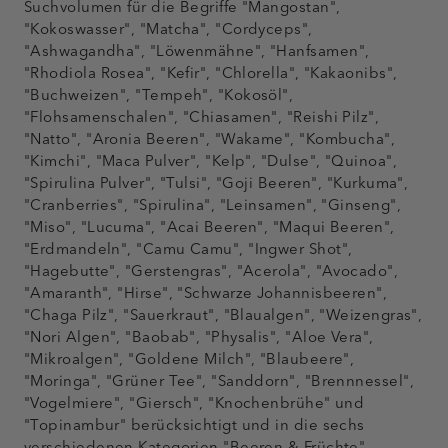
Suchvolumen für die Begriffe "Mangostan",
"Kokoswasser", "Matcha", "Cordyceps",
"Ashwagandha", "Löwenmähne", "Hanfsamen",
"Rhodiola Rosea", "Kefir", "Chlorella", "Kakaonibs",
"Buchweizen", "Tempeh", "Kokosöl",
"Flohsamenschalen", "Chiasamen", "Reishi Pilz",
"Natto", "Aronia Beeren", "Wakame", "Kombucha",
"Kimchi", "Maca Pulver", "Kelp", "Dulse", "Quinoa",
"Spirulina Pulver", "Tulsi", "Goji Beeren", "Kurkuma",
"Cranberries", "Spirulina", "Leinsamen", "Ginseng",
"Miso", "Lucuma", "Acai Beeren", "Maqui Beeren",
"Erdmandeln", "Camu Camu", "Ingwer Shot",
"Hagebutte", "Gerstengras", "Acerola", "Avocado",
"Amaranth", "Hirse", "Schwarze Johannisbeeren",
"Chaga Pilz", "Sauerkraut", "Blaualgen", "Weizengras",
"Nori Algen", "Baobab", "Physalis", "Aloe Vera",
"Mikroalgen", "Goldene Milch", "Blaubeere",
"Moringa", "Grüner Tee", "Sanddorn", "Brennnessel",
"Vogelmiere", "Giersch", "Knochenbrühe" und
"Topinambur" berücksichtigt und in die sechs
verschiedenen Kategorien "Beeren & Früchte",