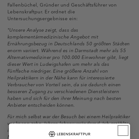
Fallenbüchel, Gründer und Geschäftsführer von
Lebenskraftpur. Er ordnet die
Untersuchungsergebnisse ein:
"Unsere Analyse zeigt, dass das
komplementärmedizinische Angebot mit
Ernährungsbezug in Deutschlands 50 größten Städten
enorm variiert. Während es in Darmstadt mehr als 55
Alternativmediziner pro 100.000 Einwohner gibt, liegt
dieser Wert in Ludwigshafen um mehr als das
Fünffache niedriger. Eine größere Anzahl von
Heilpraktikern in der Nähe kann für interessierte
Verbraucher von Vorteil sein, da sie dadurch einen
besseren Zugang zu verschiedenen Dienstleistern
haben und sich für den ihrer Meinung nach besten
Anbieter entscheiden können.
Für mich selbst war der Besuch bei einem Heilpraktiker
vor knapp zehn Jahren lebensverändernd. Ich erzählte
ihm von meinen eigenentwickelten
Nahrungsergänzungsmitteln, die mir gegen meine