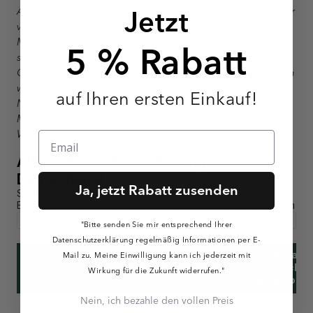
Jetzt
Antriebslosigkeit geholfen haben. Der Heilpraktiker war
von meinem Konzept so überzeugt, dass er die
Mischung selbst ausprobieren und anschließend auch
5 % Rabatt
seinen anderen Patienten anbieten wollte. Das war die
Geburtsstunde von Lebenskraftpur. Bis heute verkaufen
wir ausschließlich natürliche
auf Ihren ersten Einkauf!
Nahrungsergänzungsmittel, die unsere mehr als 50
Mitarbeiter am Hauptstandort in Waghäusel in Baden-
Württemberg entwickeln, herstellen und versenden.”
Ja, jetzt Rabatt zusenden
"Bitte senden Sie mir entsprechend Ihrer
Datenschutzerklärung regelmäßig Informationen per E-
Mail zu. Meine Einwilligung kann ich jederzeit mit
Wirkung für die Zukunft widerrufen."
Nein, ich bezahle den vollen Preis