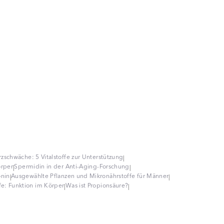
zschwäche: 5 Vitalstoffe zur Unterstützung
|
örper
Spermidin in der Anti-Aging-Forschung
|
|
onin
Ausgewählte Pflanzen und Mikronährstoffe für Männer
|
|
fe: Funktion im Körper
Was ist Propionsäure?
|
|