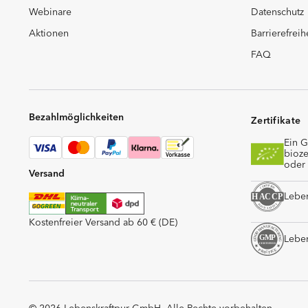
Webinare
Datenschutz
Aktionen
Barrierefreih
FAQ
Bezahlmöglichkeiten
Zertifikate
Ein G
bioze
oder 
Versand
Leben
Kostenfreier Versand ab 60 € (DE)
Leben