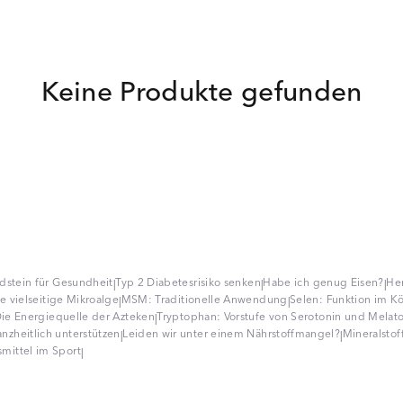
Keine Produkte gefunden
dstein für Gesundheit
Typ 2 Diabetesrisiko senken
Habe ich genug Eisen?
Her
|
|
|
ie vielseitige Mikroalge
MSM: Traditionelle Anwendung
Selen: Funktion im K
|
|
 Die Energiequelle der Azteken
Tryptophan: Vorstufe von Serotonin und Melat
|
zheitlich unterstützen
Leiden wir unter einem Nährstoffmangel?
Mineralstof
|
|
mittel im Sport
|