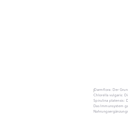
Darmflora: Der Grun
|
Chlorella vulgaris: D
Spirulina platensis:
Das Immunsystem gan
Nahrungsergänzungs