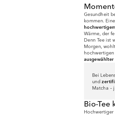
Moment
Gesundheit be
kommen. Eine 
hochwertigem
Wärme, der fe
Denn Tee ist 
Morgen, wohl
hochwertigen 
ausgewählter
Bei Lebens
und
zertif
Matcha – j
Bio-Tee 
Hochwertiger 