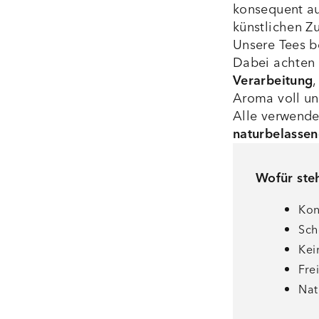
konsequent a
künstlichen Z
Unsere Tees b
Dabei achten 
Verarbeitung
,
Aroma voll und
Alle verwende
naturbelassen
Wofür ste
Kon
Sch
Kei
Fre
Nat