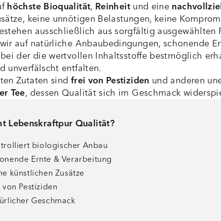
uf
höchste Bioqualität
,
Reinheit
und eine
nachvollzi
usätze, keine unnötigen Belastungen, keine Kompromi
estehen ausschließlich aus sorgfältig ausgewählten 
wir auf natürliche Anbaubedingungen, schonende Er
 bei der die wertvollen Inhaltsstoffe bestmöglich erh
 unverfälscht entfalten.
ten Zutaten sind
frei von Pestiziden
und anderen une
er Tee
, dessen Qualität sich im Geschmack widerspi
ht Lebenskraftpur Qualität?
trolliert biologischer Anbau
onende Ernte & Verarbeitung
ne künstlichen Zusätze
i von Pestiziden
ürlicher Geschmack