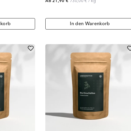
Ab 21,90 €
730,00 €
/
kg
nkorb
In den Warenkorb