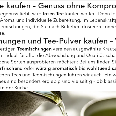
ee kaufen – Genuss ohne Kompr
egenuss liebt, wird
losen Tee
kaufen wollen. Denn los
Aroma und individuelle Zubereitung. Im Lebenskraftp
emischungen, die Sie nach Belieben dosieren können
se.
ungen und Tee-Pulver kaufen – 
ertigen
Teemischungen
vereinen ausgewählte Kräute
 – ideal für alle, die Abwechslung und Qualität sch
dene Sorten ausprobieren möchten: Bei uns finden Sie
erfrischend
oder
würzig-aromatisch
bis
wohltuend-sa
chen Tees und Teemischungen führen wir auch fein
ees sind besonders ergiebig und vielseitig – ob klas
 in der Küche.