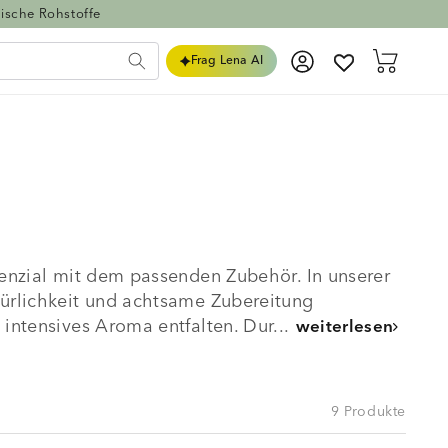
ische Rohstoffe
Einloggen
Warenkorb
Frag Lena AI
tenzial mit dem passenden Zubehör. In unserer
türlichkeit und achtsame Zubereitung
intensives Aroma entfalten. Dur...
weiterlesen
9 Produkte