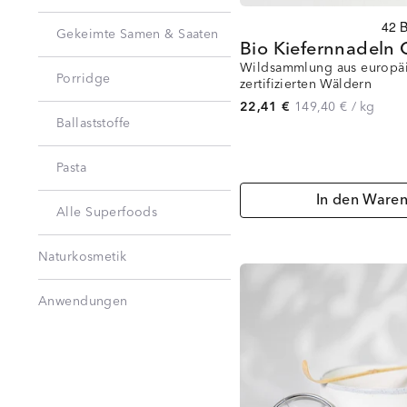
Gekeimte Samen & Saaten
Bio Kiefernnadeln
Wildsammlung aus europäi
Porridge
zertifizierten Wäldern
22,41 €
149,40 €
/
kg
Ballaststoffe
Pasta
In den Ware
Alle Superfoods
Naturkosmetik
Anwendungen