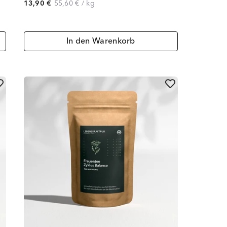
13,90 €
55,60 €
/
kg
In den Warenkorb