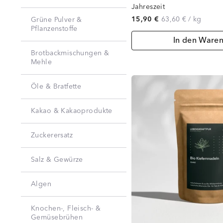
Jahreszeit
15,90 €
63,60 €
/
kg
Grüne Pulver &
Pflanzenstoffe
In den Ware
Brotbackmischungen &
Mehle
Öle & Bratfette
Kakao & Kakaoprodukte
Zuckerersatz
Salz & Gewürze
Algen
Knochen-, Fleisch- &
Gemüsebrühen