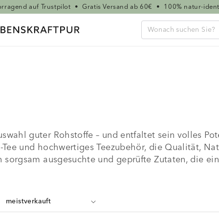
rragend auf Trustpilot
•
Gratis Versand ab 60€
•
100% natur-ident
wahl guter Rohstoffe – und entfaltet sein volles Po
o-Tee und hochwertiges Teezubehör, die Qualität, Na
h sorgsam ausgesuchte und geprüfte Zutaten, die ein 