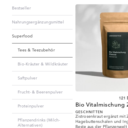
Bestseller
Nahrungsergänzungsmittel
Superfood
Tees & Teezubehör
Bio-Kräuter & Wildkräuter
Saftpulver
Frucht- & Beerenpulver
Bio Vitalmischung 
Proteinpulver
GESCHNITTEN
Zistrosenkraut ergänzt mit 
Pflanzendrinks (Milch-
Hagebuttenschalen und Ing
Alternativen)
Beste aus der Pflanzenwelt 