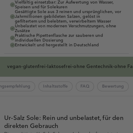
Vielfältig einsetzbar: Zur Aufwertung von Wasser,
Speisen und für Solekuren
Gesättigte Sole aus 3 reinen und ursprünglichen, vor
Jahrmillionen gebildeten Salzen, gelöst in
gefiltertem und belebtem, verwirbeltem Wasser
Unbelastet von modernen Verschmutzungen, ohne
Zusätze
Praktische Pipettenflasche zur sauberen und
individuellen Dosierung
Entwickelt und hergestellt in Deutschland
vegan
glutenfrei
laktosefrei
ohne
Gentechnik
ohne Fa
·
·
·
·
ngsempfehlung
Inhaltsstoffe
FAQ
Bewertung
Ur-Salz Sole: Rein und unbelastet, für den
direkten Gebrauch