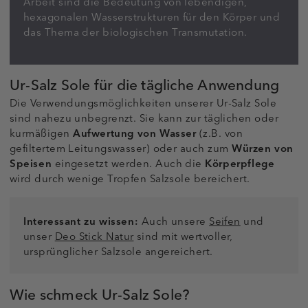
Arbeit sind die Bedeutung von lebendigen,
hexagonalen Wasserstrukturen für den Körper und
das Thema der biologischen Transmutation.
Ur-Salz Sole für die tägliche Anwendung
Die Verwendungsmöglichkeiten unserer Ur-Salz Sole
sind nahezu unbegrenzt. Sie kann zur täglichen oder
kurmäßigen
Aufwertung von Wasser
(z.B. von
gefiltertem Leitungswasser) oder auch zum
Würzen von
Speisen
eingesetzt werden. Auch die
Körperpflege
wird durch wenige Tropfen Salzsole bereichert.
Interessant zu wissen:
Auch unsere
Seifen
und
unser
Deo Stick Natur
sind mit wertvoller,
ursprünglicher Salzsole angereichert.
Wie schmeck Ur-Salz Sole?