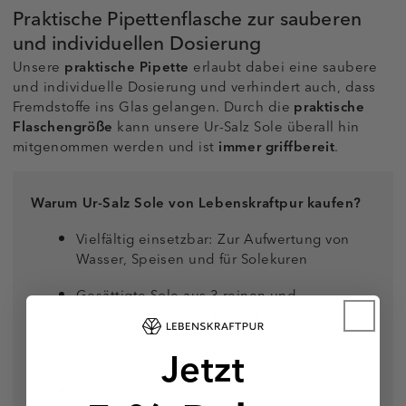
Praktische Pipettenflasche zur sauberen
und individuellen Dosierung
Unsere
praktische Pipette
erlaubt dabei eine saubere
und individuelle Dosierung und verhindert auch, dass
Fremdstoffe ins Glas gelangen. Durch die
praktische
Flaschengröße
kann unsere Ur-Salz Sole überall hin
mitgenommen werden und ist
immer griffbereit
.
Warum Ur-Salz Sole von Lebenskraftpur kaufen?
Vielfältig einsetzbar: Zur Aufwertung von
Wasser, Speisen und für Solekuren
Gesättigte Sole aus 3 reinen und
ursprünglichen, vor Jahrmillionen
gebildeten Salzen, gelöst in gefiltertem und
Jetzt
belebtem, verwirbeltem Wasser
Unbelastet von modernen