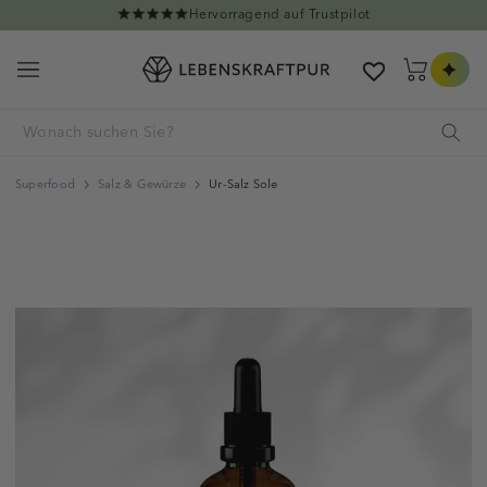
Direkt zum Inhalt
Hervorragend auf Trustpilot
Warenkorb
Superfood
Salz & Gewürze
Ur-Salz Sole