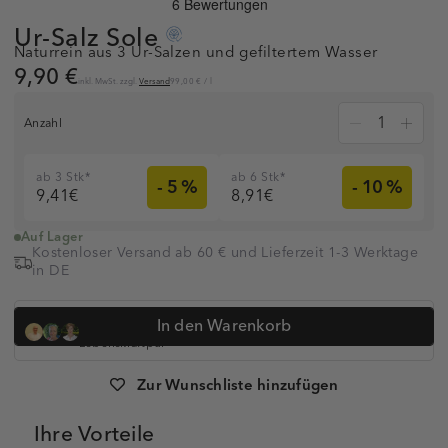
Ur-Salz
Sole
Naturrein aus 3 Ur-Salzen und gefiltertem Wasser
9,90 €
inkl. MwSt. zzgl.
Versand
99,00 €
/
l
Anzahl
ab 3 Stk*
ab 6 Stk*
- 5 %
- 10 %
9,41€
8,91€
Auf Lager
Kostenloser Versand ab 60 € und Lieferzeit 1-3 Werktage
in DE
Dr. med. Simon Feldhaus, Heilpraktikerin Anna Koop, Dr.
In den Warenkorb
Anne-Kathrin Huge und
über 320.000 Kunden vertrauen auf
Lebenskraftpur
Artikelnummer:
1009709
Zur Wunschliste hinzufügen
Ihre Vorteile