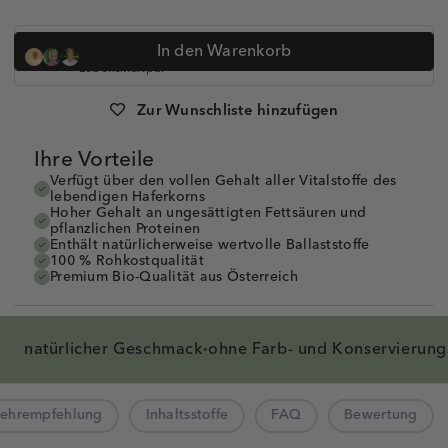
Dr. med. Simon Feldhaus, Heilpraktikerin Anna Koop, Dr.
In den Warenkorb
Anne-Kathrin Huge und
über 320.000 Kunden vertrauen auf
Lebenskraftpur
Artikelnummer:
1009007
Zur Wunschliste hinzufügen
Ihre Vorteile
Verfügt über den vollen Gehalt aller Vitalstoffe des
lebendigen Haferkorns
Hoher Gehalt an ungesättigten Fettsäuren und
pflanzlichen Proteinen
Enthält natürlicherweise wertvolle Ballaststoffe
100 % Rohkostqualität
Premium Bio-Qualität aus Österreich
natürlicher
Geschmack
ohne Farb- und
Konservierung
·
zehrempfehlung
Inhaltsstoffe
FAQ
Bewertung