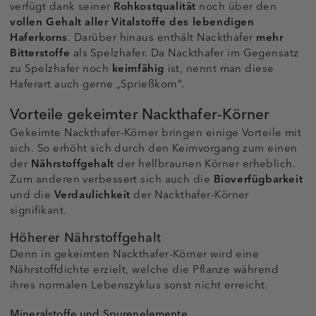
verfügt dank seiner
Rohkostqualität
noch über den
vollen Gehalt aller Vitalstoffe des lebendigen
Haferkorns
. Darüber hinaus enthält Nackthafer
mehr
Bitterstoffe
als Spelzhafer. Da Nackthafer im Gegensatz
zu Spelzhafer noch
keimfähig
ist, nennt man diese
Haferart auch gerne „Sprießkorn“.
Vorteile gekeimter Nackthafer-Körner
Gekeimte Nackthafer-Körner bringen einige Vorteile mit
sich. So erhöht sich durch den Keimvorgang zum einen
der
Nährstoffgehalt
der hellbraunen Körner erheblich.
Zum anderen verbessert sich auch die
Bioverfügbarkeit
und die
Verdaulichkeit
der Nackthafer-Körner
signifikant.
Höherer Nährstoffgehalt
Denn in gekeimten Nackthafer-Körner wird eine
Nährstoffdichte erzielt, welche die Pflanze während
ihres normalen Lebenszyklus sonst nicht erreicht.
Mineralstoffe und Spurenelemente