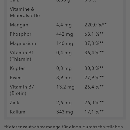
Vitamine &
Mineralstoffe
Mangan
4,4 mg
220,0 %**
Phosphor
442 mg
63,1 %**
Magnesium
140 mg
37,3 %**
Vitamin B1
0,4 mg
36,4 %**
(Thiamin)
Kupfer
0,3 mg
30,0 %**
Eisen
3,9 mg
27,9 %**
Vitamin B7
13,2 mg
26,4 %**
(Biotin)
Zink
2,6 mg
26,0 %**
Kalium
343 mg
17,1 %**
*Referenzaufnahmemenge für einen durchschnittlichen