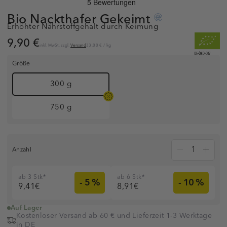
Bio Nackthafer
Gekeimt
Erhöhter Nährstoffgehalt durch Keimung
9,90 €
inkl. MwSt. zzgl.
Versand
33,00 €
/
kg
Größe
300 g
750 g
Anzahl
ab 3 Stk*
ab 6 Stk*
- 5 %
- 10 %
9,41€
8,91€
Auf Lager
Kostenloser Versand ab 60 € und Lieferzeit 1-3 Werktage
in DE