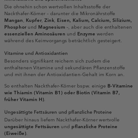
Die ohnehin schon wertvollen Inhaltsstoffe der
Nackthafer-Körner – darunter die Mikronährstoffe
Mangan
,
Kupfer
,
Zink
,
Eisen, Kalium, Calcium, Silizium,
Phosphor
und
Magnesium
–, aber auch die enthaltenen
essenziellen Aminosäuren
und
Enzyme
werden
während des Keimvorgangs beträchtlich gesteigert.
Vitamine und Antioxidantien
Besonders signifikant reichern sich zudem die
enthaltenen Vitamine und sekundären Pflanzenstoffe
und mit ihnen der Antioxidantien-Gehalt im Korn an.
So enthalten Nackthafer-Körner bspw. einige
B-Vitamine
wie Thiamin (Vitamin B1) oder Biotin (Vitamin B7,
früher Vitamin H)
.
Ungesättigte Fettsäuren und pflanzliche Proteine
Darüber hinaus liefern Nackthafer-Körner wertvolle
ungesättigte Fettsäuren
und
pflanzliche Proteine
(Eiweiße)
.