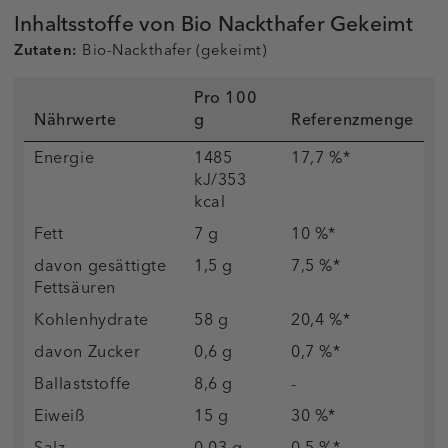
Inhaltsstoffe von Bio Nackthafer Gekeimt
Zutaten:
Bio-Nackthafer (gekeimt)
Pro 100
Nährwerte
g
Referenzmenge
Energie
1485
17,7 %*
kJ/353
kcal
Fett
7 g
10 %*
davon gesättigte
1,5 g
7,5 %*
Fettsäuren
Kohlenhydrate
58 g
20,4 %*
davon Zucker
0,6 g
0,7 %*
Ballaststoffe
8,6 g
-
Eiweiß
15 g
30 %*
Salz
0,03 g
0,5 %*