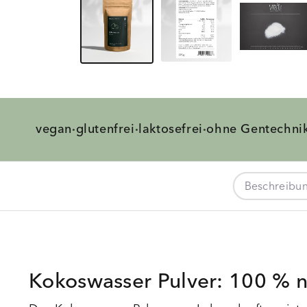
vegan
glutenfrei
laktosefrei
ohne
Gentechni
·
·
·
Beschreibu
Kokoswasser Pulver: 100 % n