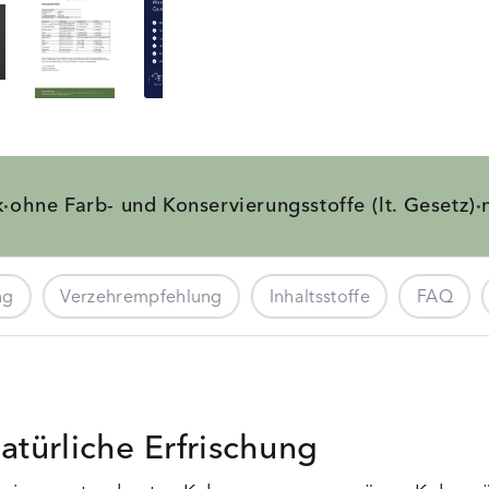
k
ohne Farb- und
Konservierungsstoffe
(lt. Gesetz)
·
·
ng
Verzehrempfehlung
Inhaltsstoffe
FAQ
atürliche Erfrischung