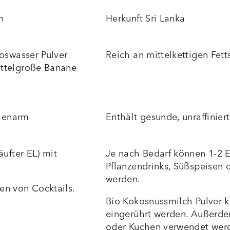
n
Herkunft Sri Lanka
koswasser Pulver
Reich an mittelkettigen Fet
ittelgroße Banane
rienarm
Enthält gesunde, unraffinie
äufter EL) mit
Je nach Bedarf können 1-2 E
Pflanzendrinks, Süßspeisen 
werden.
en von Cocktails.
Bio Kokosnussmilch Pulver k
eingerührt werden. Außerde
oder Kuchen verwendet werde