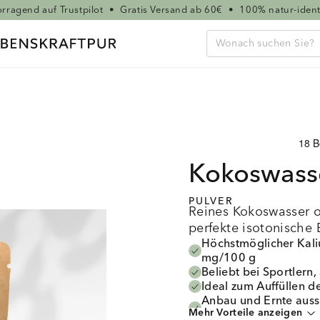
rragend auf Trustpilot
•
Gratis Versand ab 60€
•
100% natur-ident
Kokoswass
PULVER
Reines Kokoswasser o
perfekte isotonische 
Höchstmöglicher Kali
mg/100 g
Beliebt bei Sportlern
Ideal zum Auffüllen d
Anbau und Ernte aussc
Mehr Vorteile anzeigen
Bezahlung