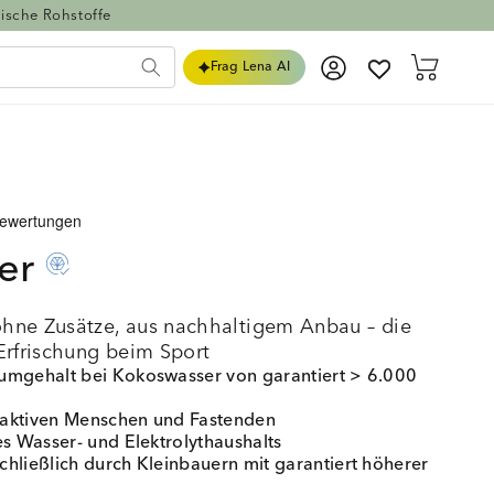
ische Rohstoffe
Einloggen
Warenkorb
Frag Lena AI
er
hne Zusätze, aus nachhaltigem Anbau – die
Erfrischung beim Sport
umgehalt bei Kokoswasser von garantiert > 6.000
, aktiven Menschen und Fastenden
es Wasser- und Elektrolythaushalts
hließlich durch Kleinbauern mit garantiert höherer