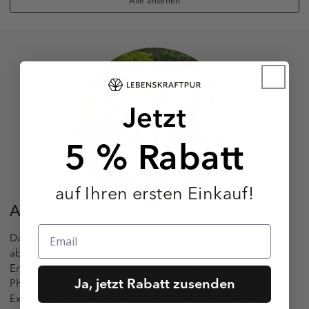
Alle ansehen
Jetzt
5 % Rabatt
auf Ihren ersten Einkauf!
Autoren-Team
Das Lebenskraftpur Autoren-Team ist ein
abteilungsübergreifendes Wissenschaftsteam aus
Ernährungswissenschaftlern, Bio-Ingenieuren,
Ja, jetzt Rabatt zusenden
Pharmazeuten und Redakteuren mit interdisziplinärer
Expertise. Ihr größtes Anliegen ist es, gesundheitliche