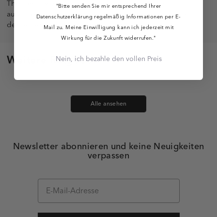
Themen ganzheitlich und leicht verständlich
"Bitte senden Sie mir entsprechend Ihrer
aufzubereiten, damit jeder einzelne gut für sich und
Datenschutzerklärung regelmäßig Informationen per E-
den eigenen Körper sorgen kann.
Mail zu. Meine Einwilligung kann ich jederzeit mit
Wirkung für die Zukunft widerrufen."
Weitere Ratgeber
Nein, ich bezahle den vollen Preis
Alle ansehen
Newsletter abonnieren und keine Neuigkeiten
verpassen