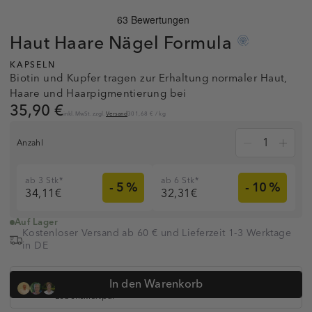
Haut Haare Nägel
Formula
KAPSELN
Biotin und Kupfer tragen zur Erhaltung normaler Haut,
Haare und Haarpigmentierung bei
35,90 €
inkl. MwSt. zzgl.
Versand
301,68 €
/
kg
Anzahl
ab 3 Stk*
ab 6 Stk*
- 5 %
- 10 %
34,11€
32,31€
Auf Lager
Kostenloser Versand ab 60 € und Lieferzeit 1-3 Werktage
in DE
Dr. med. Simon Feldhaus, Heilpraktikerin Anna Koop, Dr.
In den Warenkorb
Anne-Kathrin Huge und
über 320.000 Kunden vertrauen auf
Lebenskraftpur