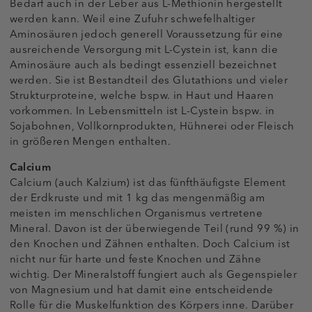
Bedarf auch in der Leber aus L-Methionin hergestellt
werden kann. Weil eine Zufuhr schwefelhaltiger
Aminosäuren jedoch generell Voraussetzung für eine
ausreichende Versorgung mit L-Cystein ist, kann die
Aminosäure auch als bedingt essenziell bezeichnet
werden. Sie ist Bestandteil des Glutathions und vieler
Strukturproteine, welche bspw. in Haut und Haaren
vorkommen. In Lebensmitteln ist L-Cystein bspw. in
Sojabohnen, Vollkornprodukten, Hühnerei oder Fleisch
in größeren Mengen enthalten.
Calcium
Calcium (auch Kalzium) ist das fünfthäufigste Element
der Erdkruste und mit 1 kg das mengenmäßig am
meisten im menschlichen Organismus vertretene
Mineral. Davon ist der überwiegende Teil (rund 99 %) in
den Knochen und Zähnen enthalten. Doch Calcium ist
nicht nur für harte und feste Knochen und Zähne
wichtig. Der Mineralstoff fungiert auch als Gegenspieler
von Magnesium und hat damit eine entscheidende
Rolle für die Muskelfunktion des Körpers inne. Darüber