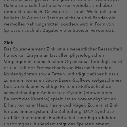
Halme sind sehr hart und wirken verholzt, sind aber
dennoch elastisch. Deswegen ist er als Werkstoff sehr
beliebt. In Asien ist Bambus nicht nur bei Pandas ein
wertvolles Nahrungsmittel, sondern wird in Form von
Sprossen auch als Zugabe vieler Speisen verwendet.
Zink
Das Spurenelement Zink ist als wesentlicher Bestandteil
hunderter Enzyme an fast allen physiologischen
Vorgängen im menschlichen Organismus beteiligt. So ist
es u.a. Teil des Stoffwechsels von Makronährstoffen,
Kohlenhydraten sowie Fetten und trägt darüber hinaus
zu einem normalen Säure-Basen-Stoffwechselgeschehen
bei. Da Zink eine wichtige Rolle im Stoffwechsel der
schwefelhaltigen Aminosäure Cystein (ein wichtiger
Baustoff des Keratins) spielt, ist es notwendig für den
Erhalt normaler Haut, Haare und Nägel. Zudem ist Zink
für das Immunsystem, die Zellteilung, DNA-Synthese
und für eine normale Fruchtbarkeit und Reproduktion
unabdingbar. Außerdem trägt das Spurenelement,