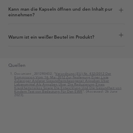
Kann man die Kapseln öffnen und den Inhalt pur
einnehmen?
Warum ist ein weißer Beutel im Produkt?
Quellen
Document _2012R0432, "
Verordnung (EU) Nr. 432/2012 Der
Kommission Vom 16. Mai 2012 Zur Festlegung Einer Liste
Zulässiger Anderer Gesundheitsbezogener Angaben Über
Lebensmittel Als Angaben Über Die Reduzierung Eines
Krankheitsrisikos Sowie Die Entwicklung Und Die Gesundheit von
Kindern Text von Bedeutung Für Den EWR
". [Accessed: 26 June
2023].