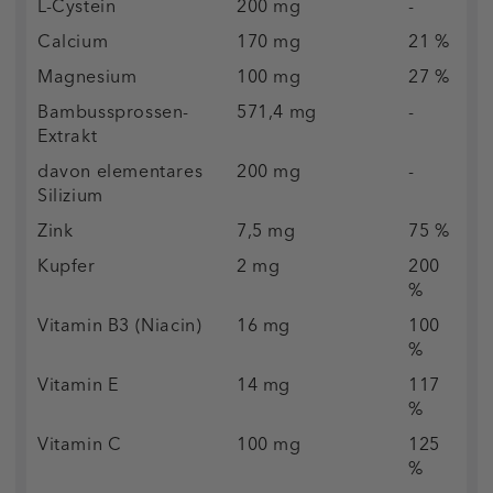
L-Cystein
200 mg
-
Calcium
170 mg
21 %
Magnesium
100 mg
27 %
Bambussprossen-
571,4 mg
-
Extrakt
davon elementares
200 mg
-
Silizium
Zink
7,5 mg
75 %
Kupfer
2 mg
200
%
Vitamin B3 (Niacin)
16 mg
100
%
Vitamin E
14 mg
117
%
Vitamin C
100 mg
125
%