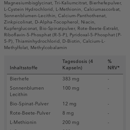
Magnesiumbisglycinat, Tri-Kaliumcitrat, Bierhefepulver,
L-Cystein Hydrochlorid, L-Methionin, Calciumascorbat,
Sonnenblumen-Lecithin, Calcium-Panthothenat,
Zinkpicolinat, D-Alpha-Tocopherol, Niacin,
Kupfergluconat, Bio-Spinatpulver, Rote-Beete-Extrakt,
Riboflavin-5-Phosphat (R-5-P), Pyridoxal-5-Phosphat (P-
5-P), Thiaminhydrochlorid, D-Biotin, Calcium-L-
Methylfolat, Methylcobalamin
Tagesdosis (4
%
Inhaltsstoffe
Kapseln)
NRV*
Bierhefe
383 mg
-
Sonnenblumen
100 mg
-
Lecithin
Bio-Spinat-Pulver
12 mg
-
Rote-Beete-Pulver
8 mg
-
L-Methionin
200 mg
-