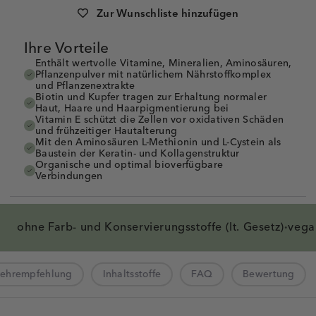
Artikelnummer:
1008558
PZN:
18771399
Zur Wunschliste hinzufügen
Ihre Vorteile
Enthält wertvolle Vitamine, Mineralien, Aminosäuren,
Pflanzenpulver mit natürlichem Nährstoffkomplex
und Pflanzenextrakte
Biotin und Kupfer tragen zur Erhaltung normaler
Haut, Haare und Haarpigmentierung bei
Vitamin E schützt die Zellen vor oxidativen Schäden
und frühzeitiger Hautalterung
Mit den Aminosäuren L-Methionin und L-Cystein als
Baustein der Keratin- und Kollagenstruktur
Organische und optimal bioverfügbare
Verbindungen
ohne Farb- und
Konservierungsstoffe
(lt. Gesetz)
vega
·
zehrempfehlung
Inhaltsstoffe
FAQ
Bewertung